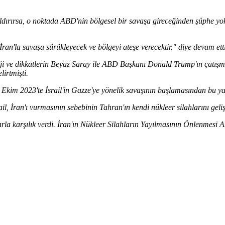
aldırırsa, o noktada ABD'nin bölgesel bir savaşa gireceğinden şüphe 
ran'la savaşa sürükleyecek ve bölgeyi ateşe verecektir." diye devam etti
diği ve dikkatlerin Beyaz Saray ile ABD Başkanı Donald Trump'ın çatış
irtmişti.
 ve Ekim 2023'te İsrail'in Gazze'ye yönelik savaşının başlamasından b
il, İran'ı vurmasının sebebinin Tahran'ın kendi nükleer silahlarını ge
rla karşılık verdi. İran'ın Nükleer Silahların Yayılmasının Önlenmesi Anl