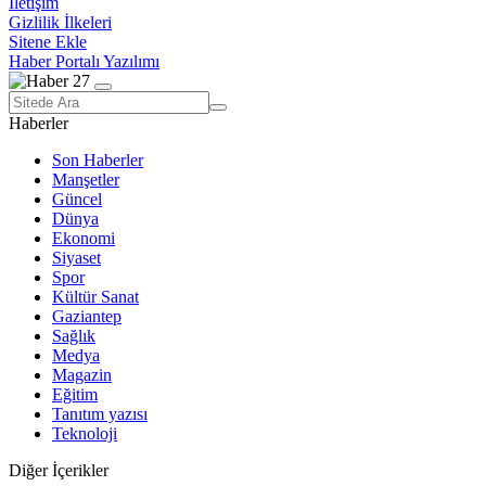
İletişim
Gizlilik İlkeleri
Sitene Ekle
Haber Portalı Yazılımı
Haberler
Son Haberler
Manşetler
Güncel
Dünya
Ekonomi
Siyaset
Spor
Kültür Sanat
Gaziantep
Sağlık
Medya
Magazin
Eğitim
Tanıtım yazısı
Teknoloji
Diğer İçerikler