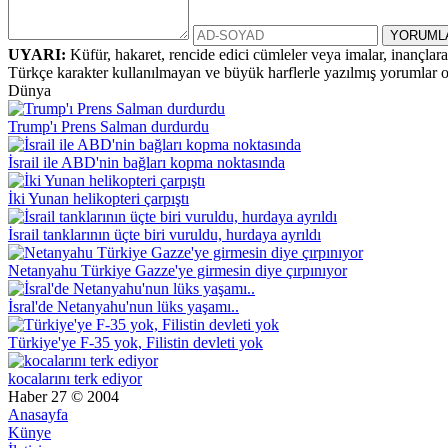
UYARI:
Küfür, hakaret, rencide edici cümleler veya imalar, inançlara 
Türkçe karakter kullanılmayan ve büyük harflerle yazılmış yorumlar
Dünya
Trump'ı Prens Salman durdurdu
İsrail ile ABD'nin bağları kopma noktasında
İki Yunan helikopteri çarpıştı
İsrail tanklarının üçte biri vuruldu, hurdaya ayrıldı
Netanyahu Türkiye Gazze'ye girmesin diye çırpınıyor
İsral'de Netanyahu'nun lüks yaşamı..
Türkiye'ye F-35 yok, Filistin devleti yok
kocalarını terk ediyor
Haber 27 © 2004
Anasayfa
Künye