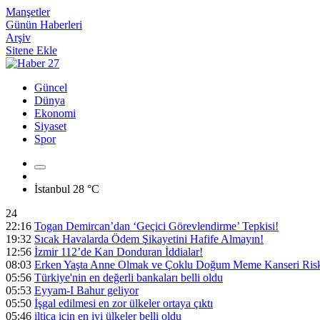
Manşetler
Günün Haberleri
Arşiv
Sitene Ekle
Güncel
Dünya
Ekonomi
Siyaset
Spor
İstanbul
28 °C
24
22:16
Togan Demircan’dan ‘Geçici Görevlendirme’ Tepkisi!
19:32
Sıcak Havalarda Ödem Şikayetini Hafife Almayın!
12:56
İzmir 112’de Kan Donduran İddialar!
08:03
Erken Yaşta Anne Olmak ve Çoklu Doğum Meme Kanseri Riski
05:56
Türkiye'nin en değerli bankaları belli oldu
05:53
Eyyam-I Bahur geliyor
05:50
İşgal edilmesi en zor ülkeler ortaya çıktı
05:46
iltica için en iyi ülkeler belli oldu