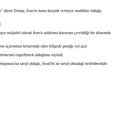
yok" diyen Trump, İran'ın buna karşılık vermeye mahkûm olduğu
.
maya müdahil olarak İran'a saldırma kararına çevrildiği bir dönemde
u yana uçurumun kenarında olan bölgede paniğe yol açtı.
liştirmesini engellemek olduğunu söyledi.
aşması'na taraf olduğu, İsrail'in ise taraf olmadığı belirtilmelidir.