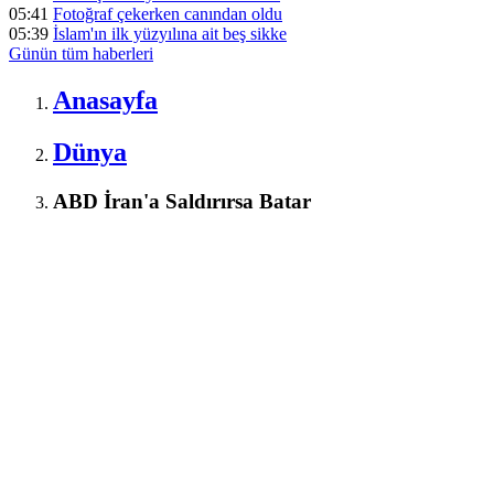
05:41
Fotoğraf çekerken canından oldu
05:39
İslam'ın ilk yüzyılına ait beş sikke
Günün tüm
haberleri
Anasayfa
Dünya
ABD İran'a Saldırırsa Batar