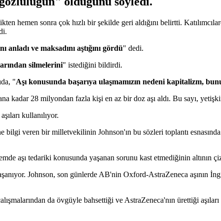
gözlülüğün" olduğunu söyledi.
tikten hemen sonra çok hızlı bir şekilde geri aldığını belirtti. Katılımcı
di.
ını anladı ve maksadını aştığını gördü
" dedi.
larından silmelerini
" istediğini bildirdi.
ıda, "
Aşı konusunda başarıya ulaşmamızın nedeni kapitalizm, bunu
na kadar 28 milyondan fazla kişi en az bir doz aşı aldı. Bu sayı, yetişk
aşıları kullanılıyor.
ilgi veren bir milletvekilinin Johnson'ın bu sözleri toplantı esnasında hı
mde aşı tedariki konusunda yaşanan sorunu kast etmediğinin altının çiz
ar yaşanıyor. Johnson, son günlerde AB'nin Oxford-AstraZeneca aşının İng
lışmalarından da övgüyle bahsettiği ve AstraZeneca'nın ürettiği aşıları