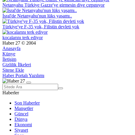
Netanyahu Türkiye Gazze'ye girmesin diye çırpınıyor
İsral'de Netanyahu'nun lüks yaşamı..
Türkiye'ye F-35 yok, Filistin devleti yok
kocalarını terk ediyor
Haber 27 © 2004
Anasayfa
Künye
İletişim
Gizlilik İlkeleri
Sitene Ekle
Haber Portalı Yazılımı
Haberler
Son Haberler
Manşetler
Güncel
Dünya
Ekonomi
Siyaset