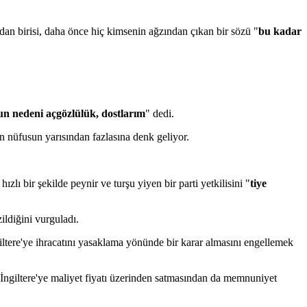
lardan birisi, daha önce hiç kimsenin ağzından çıkan bir sözü "
bu kadar
n nedeni açgözlülük, dostlarım
" dedi.
in nüfusun yarısından fazlasına denk geliyor.
zlı bir şekilde peynir ve turşu yiyen bir parti yetkilisini "
tiye
ildiğini vurguladı.
iltere'ye ihracatını yasaklama yönünde bir karar almasını engellemek
 İngiltere'ye maliyet fiyatı üzerinden satmasından da memnuniyet