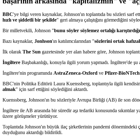
başarının arkasında "kapitalizmin" ve "aç
BBC
'ye bilgi veren kaynaklar, Johnson'ın toplantıda bu sözleri sarf et
hızlı ve şiddetli bir şekilde
" geri almaya çalıştığını görmediğini söyle
Bir milletvekili, Johnson "
bunu söyler söylemez ortalığı karıştırdığ
Bazı kaynaklar,
Jonhson
'ın katılımcılarından "
sözlerini ortak hafıza
İlk olarak
The Sun
gazetesinde yer alan habere göre, Johnson toplant
İngiltere
Başbakanlığı, konuyla ilgili yorum yapmadı. İngiltere'de şu a
İngiltere'nin programında
AstraZeneca-Oxford
ve
Pfizer-BioNTech
BBC'nin Politika Editörü Laura Kuenssberg, toplantıyla ilgili kendisine b
almak
" için sarf ettiğini söylediğini aktardı.
Kuenssberg, Johnson'ın bu sözleriyle Avrupa Birliği (AB) ile son döne
İngiltere ile AB arasında bir süredir aşı tedariki konusunda sıkıntıl
üzere görüşmeler yürütüyor.
Toplantıda Johnson'ın büyük ilaç şirketlerinin pandemi dönemindeki ça
duyduğunu aktardığı bildirildi.