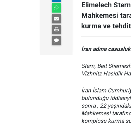
Elimelech Ster
Mahkemesi taraf
kurma ve tehdit
İran adına casuslu
Stern, Beit Shemesh'
Vizhnitz Hasidik H
İran İslam Cumhuriy
bulunduğu iddiasıyl
sonra , 22 yaşındak
Mahkemesi tarafında
komplosu kurma suç