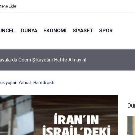
itene Ekle
ÜNCEL
DÜNYA
EKONOMI
SIYASET
SPOR
avalarda Ödem Şikayetini Hafife Almayın!
sluk yapan Yahudi, Haredi çıktı
Dü