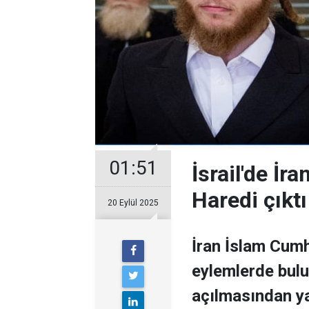
01:51
İsrail'de İr
Haredi çıktı
20 Eylül 2025
İran İslam Cumh
eylemlerde bul
açılmasından ya