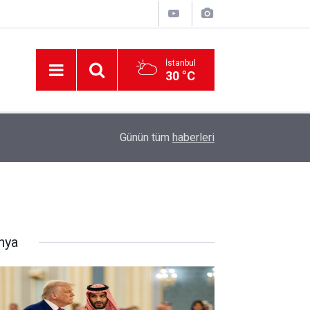
İstanbul
30 °C
12:56
İzmir 112’de Kan Donduran İddialar!
Günün tüm
haberleri
nya