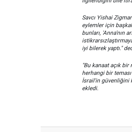
ilgilendiğini bile itira
Savcı Yishai Zigman,
eylemler için başkal
bunları, 'Anna'nın ar
istikrarsızlaştırma
iyi bilerek yaptı." ded
"Bu kanaat açık bir
herhangi bir teması
İsrail'in güvenliğin
ekledi.