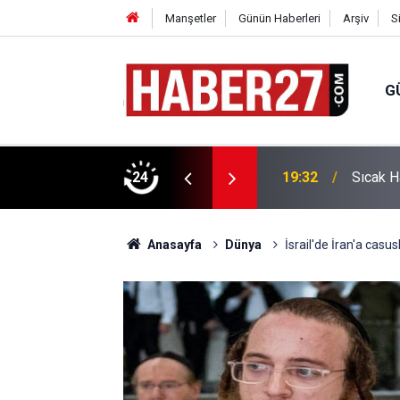
Manşetler
Günün Haberleri
Arşiv
S
G
vlendirme’ Tepkisi!
24
19:32
Sıcak H
Anasayfa
Dünya
İsrail'de İran'a casu