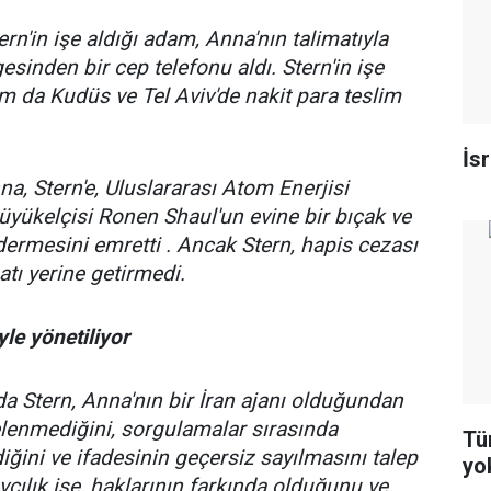
ern'in işe aldığı adam, Anna'nın talimatıyla
gesinden bir cep telefonu aldı. Stern'in işe
am da Kudüs ve Tel Aviv'de nakit para teslim
İs
a, Stern'e, Uluslararası Atom Enerjisi
Büyükelçisi Ronen Shaul'un evine bir bıçak ve
dermesini emretti . Ancak Stern, hapis cezası
atı yerine getirmedi.
le yönetiliyor
a Stern, Anna'nın bir İran ajanı olduğundan
lenmediğini, sorgulamalar sırasında
Tür
ldiğini ve ifadesinin geçersiz sayılmasını talep
yo
Savcılık ise, haklarının farkında olduğunu ve