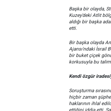
Başka bir olayda, St
Kuzey'deki Atlit böl
aldığı bir başka ad
etti.
Bir başka olayda Ann
Ajansı'ndaki İsrail 
bir buket çiçek gön
korkusuyla bu talim
Kendi özgür iradesiy
Soruşturma sırasınd
hiçbir zaman şüphe
haklarının ihlal edi
ettiğini iddia etti. 