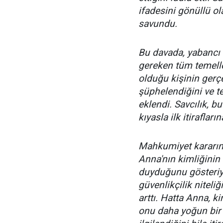
ifadesini gönüllü ol
savundu.
Bu davada, yabancı 
gereken tüm temelle
olduğu kişinin gerç
şüphelendiğini ve t
eklendi. Savcılık, 
kıyasla ilk itirafları
Mahkumiyet kararınd
Anna'nın kimliğini
duyduğunu gösteriyo
güvenlikçilik niteli
arttı. Hatta Anna, k
onu daha yoğun bir 