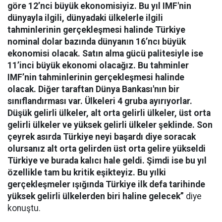
göre 12’nci büyük ekonomisiyiz. Bu yıl IMF'nin
dünyayla ilgili, dünyadaki ülkelerle ilgili
tahminlerinin gerçekleşmesi halinde Türkiye
nominal dolar bazında dünyanın 16’ncı büyük
ekonomisi olacak. Satın alma gücü palitesiyle ise
11’inci büyük ekonomi olacağız. Bu tahminler
IMF’nin tahminlerinin gerçekleşmesi halinde
olacak. Diğer taraftan Dünya Bankası'nın bir
sınıflandırması var. Ülkeleri 4 gruba ayırıyorlar.
Düşük gelirli ülkeler, alt orta gelirli ülkeler, üst orta
gelirli ülkeler ve yüksek gelirli ülkeler şeklinde. Son
çeyrek asırda Türkiye neyi başardı diye soracak
olursanız alt orta gelirden üst orta gelire yükseldi
Türkiye ve burada kalıcı hale geldi. Şimdi ise bu yıl
özellikle tam bu kritik eşikteyiz. Bu yılki
gerçekleşmeler ışığında Türkiye ilk defa tarihinde
yüksek gelirli ülkelerden biri haline gelecek”
diye
konuştu.