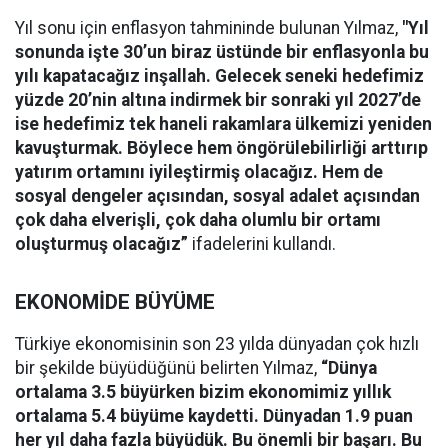
Yıl sonu için enflasyon tahmininde bulunan Yılmaz,
"Yıl
sonunda işte 30’un biraz üstünde bir enflasyonla bu
yılı kapatacağız inşallah. Gelecek seneki hedefimiz
yüzde 20’nin altına indirmek bir sonraki yıl 2027’de
ise hedefimiz tek haneli rakamlara ülkemizi yeniden
kavuşturmak. Böylece hem öngörülebilirliği arttırıp
yatırım ortamını iyileştirmiş olacağız. Hem de
sosyal dengeler açısından, sosyal adalet açısından
çok daha elverişli, çok daha olumlu bir ortamı
oluşturmuş olacağız”
ifadelerini kullandı.
EKONOMİDE BÜYÜME
Türkiye ekonomisinin son 23 yılda dünyadan çok hızlı
bir şekilde büyüdüğünü belirten Yılmaz,
“Dünya
ortalama 3.5 büyürken bizim ekonomimiz yıllık
ortalama 5.4 büyüme kaydetti. Dünyadan 1.9 puan
her yıl daha fazla büyüdük. Bu önemli bir başarı. Bu