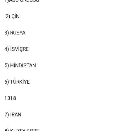
1)ABD ORDUSU
2) ÇİN
3) RUSYA
4) İSVİÇRE
5) HİNDİSTAN
6) TÜRKİYE
1318
7) İRAN