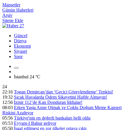
Manşetler
Günün Haberleri
Arşiv
Sitene Ekle
Güncel
Dünya
Ekonomi
Siyaset
Spor
İstanbul
24 °C
24
22:16
Togan Demircan’dan ‘Geçici Görevlendirme’ Tepkisi!
19:32
Sıcak Havalarda Ödem Şikayetini Hafife Almayın!
12:56
İzmir 112’de Kan Donduran İddialar!
08:03
Erken Yaşta Anne Olmak ve Çoklu Doğum Meme Kanseri
Riskini Azaltıyor
05:56
Türkiye'nin en değerli bankaları belli oldu
05:53
Eyyam-I Bahur geliyor
05:50
İşgal edilmesi en zor ülkeler ortaya çıktı