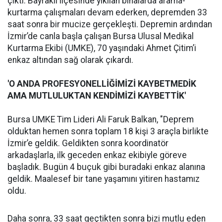
çıktı. Bayraklı ilçesinde yıkılan binalarda arama-
kurtarma çalışmaları devam ederken, depremden 33
saat sonra bir mucize gerçekleşti. Depremin ardından
İzmir’de canla başla çalışan Bursa Ulusal Medikal
Kurtarma Ekibi (UMKE), 70 yaşındaki Ahmet Çitim’i
enkaz altından sağ olarak çıkardı.
'O ANDA PROFESYONELLİĞİMİZİ KAYBETMEDİK
AMA MUTLULUKTAN KENDİMİZİ KAYBETTİK'
​Bursa UMKE Tim Lideri Ali Faruk Balkan, "Deprem
olduktan hemen sonra toplam 18 kişi 3 araçla birlikte
İzmir’e geldik. Geldikten sonra koordinatör
arkadaşlarla, ilk geceden enkaz ekibiyle göreve
başladık. Bugün 4 buçuk gibi buradaki enkaz alanına
geldik. Maalesef bir tane yaşamını yitiren hastamız
oldu.
Daha sonra, 33 saat geçtikten sonra bizi mutlu eden