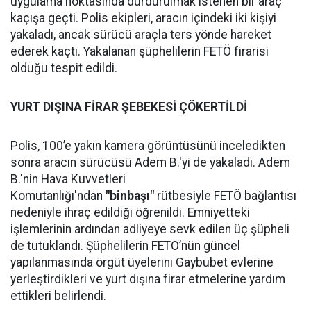
uygulama noktasında durdurulmak istenen bir araç
kaçışa geçti. Polis ekipleri, aracın içindeki iki kişiyi
yakaladı, ancak sürücü araçla ters yönde hareket
ederek kaçtı. Yakalanan şüphelilerin FETÖ firarisi
olduğu tespit edildi.
YURT DIŞINA FİRAR ŞEBEKESİ ÇÖKERTİLDİ
Polis, 100’e yakın kamera görüntüsünü inceledikten
sonra aracın sürücüsü Adem B.'yi de yakaladı. Adem
B.'nin Hava Kuvvetleri
Komutanlığı'ndan
"binbaşı"
rütbesiyle FETÖ bağlantısı
nedeniyle ihraç edildiği öğrenildi. Emniyetteki
işlemlerinin ardından adliyeye sevk edilen üç şüpheli
de tutuklandı. Şüphelilerin FETÖ’nün güncel
yapılanmasında örgüt üyelerini Gaybubet evlerine
yerleştirdikleri ve yurt dışına firar etmelerine yardım
ettikleri belirlendi.