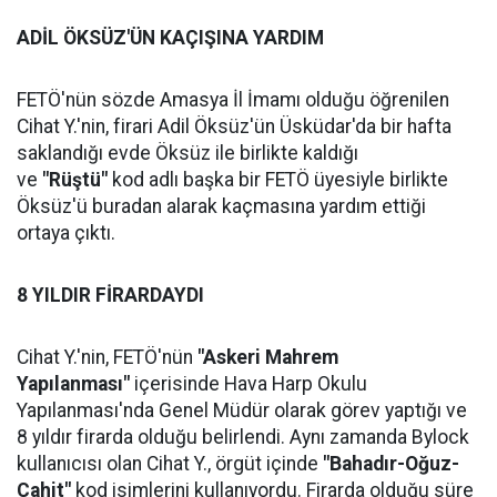
ADİL ÖKSÜZ'ÜN KAÇIŞINA YARDIM
FETÖ'nün sözde Amasya İl İmamı olduğu öğrenilen
Cihat Y.'nin, firari Adil Öksüz'ün Üsküdar'da bir hafta
saklandığı evde Öksüz ile birlikte kaldığı
ve
"Rüştü"
kod adlı başka bir FETÖ üyesiyle birlikte
Öksüz'ü buradan alarak kaçmasına yardım ettiği
ortaya çıktı.
8 YILDIR FİRARDAYDI
Cihat Y.'nin, FETÖ'nün
"Askeri Mahrem
Yapılanması"
içerisinde Hava Harp Okulu
Yapılanması'nda Genel Müdür olarak görev yaptığı ve
8 yıldır firarda olduğu belirlendi. Aynı zamanda Bylock
kullanıcısı olan Cihat Y., örgüt içinde
"Bahadır-Oğuz-
Cahit"
kod isimlerini kullanıyordu. Firarda olduğu süre