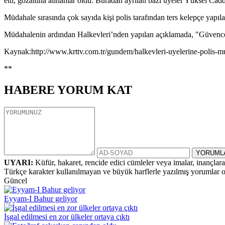
etti, gözaltına alınanlar oldu. Buradan ayrılan bazı üyeler Yüksel Cadd
Müdahale sırasında çok sayıda kişi polis tarafından ters kelepçe yapıla
Müdahalenin ardından Halkevleri’nden yapılan açıklamada, "Güvenceli 
Kaynak:http://www.krttv.com.tr/gundem/halkevleri-uyelerine-polis-
**
HABERE
YORUM KAT
UYARI:
Küfür, hakaret, rencide edici cümleler veya imalar, inançlara 
Türkçe karakter kullanılmayan ve büyük harflerle yazılmış yorumlar
Güncel
Eyyam-I Bahur geliyor
İşgal edilmesi en zor ülkeler ortaya çıktı