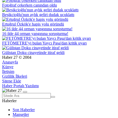
Fotoğraf çekerken canından oldu
Beşikçioğlu'nun aylık geliri dudak uçuklattı
Ertuğrul Özkök'e hapis yolu göründü
16 ilde 44 orman yangınına soruşturma!
FETÖMETRE'yi bulan Yaycı Paşa'dan kritik uyarı
Gülistan Doku cinayetinde itiraf geldi
Haber 27 © 2004
Anasayfa
Künye
İletişim
Gizlilik İlkeleri
Sitene Ekle
Haber Portalı Yazılımı
Haberler
Son Haberler
Manşetler