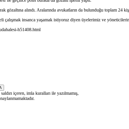
esi’ne geçince polis burada da gözaltı işlemi yaptı.
rak gözaltına alındı. Aralarında avukatların da bulunduğu toplam 24 kişin
çalışmak insanca yaşamak istiyoruz diyen üyelerimiz ve yöneticilerimiz
mudahalesi-h51408.html
saldırı içeren, imla kuralları ile yazılmamış,
 onaylanmamaktadır.