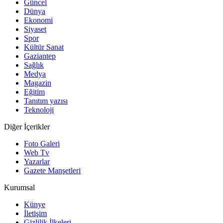
Güncel
Dünya
Ekonomi
Siyaset
Spor
Kültür Sanat
Gaziantep
Sağlık
Medya
Magazin
Eğitim
Tanıtım yazısı
Teknoloji
Diğer İçerikler
Foto Galeri
Web Tv
Yazarlar
Gazete Manşetleri
Kurumsal
Künye
İletişim
Gizlilik İlkeleri