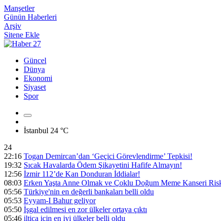
Manşetler
Günün Haberleri
Arşiv
Sitene Ekle
Güncel
Dünya
Ekonomi
Siyaset
Spor
İstanbul
24 °C
24
22:16
Togan Demircan’dan ‘Geçici Görevlendirme’ Tepkisi!
19:32
Sıcak Havalarda Ödem Şikayetini Hafife Almayın!
12:56
İzmir 112’de Kan Donduran İddialar!
08:03
Erken Yaşta Anne Olmak ve Çoklu Doğum Meme Kanseri Riski
05:56
Türkiye'nin en değerli bankaları belli oldu
05:53
Eyyam-I Bahur geliyor
05:50
İşgal edilmesi en zor ülkeler ortaya çıktı
05:46
iltica için en iyi ülkeler belli oldu