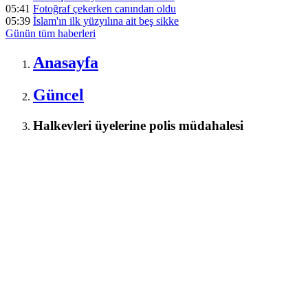
05:41
Fotoğraf çekerken canından oldu
05:39
İslam'ın ilk yüzyılına ait beş sikke
Günün tüm
haberleri
Anasayfa
Güncel
Halkevleri üyelerine polis müdahalesi