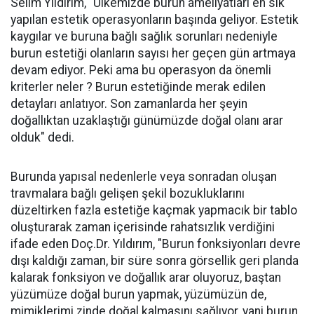
Selim Yıldırım, "Ülkemizde burun ameliyatları en sık
yapılan estetik operasyonların başında geliyor. Estetik
kaygılar ve buruna bağlı sağlık sorunları nedeniyle
burun estetiği olanların sayısı her geçen gün artmaya
devam ediyor. Peki ama bu operasyon da önemli
kriterler neler ? Burun estetiğinde merak edilen
detayları anlatıyor. Son zamanlarda her şeyin
doğallıktan uzaklaştığı günümüzde doğal olanı arar
olduk" dedi.
Burunda yapısal nedenlerle veya sonradan oluşan
travmalara bağlı gelişen şekil bozukluklarını
düzeltirken fazla estetiğe kaçmak yapmacık bir tablo
oluşturarak zaman içerisinde rahatsızlık verdiğini
ifade eden Doç.Dr. Yıldırım, "Burun fonksiyonları devre
dışı kaldığı zaman, bir süre sonra görsellik geri planda
kalarak fonksiyon ve doğallık arar oluyoruz, baştan
yüzümüze doğal burun yapmak, yüzümüzün de,
mimiklerimi zinde doğal kalmasını sağlıyor, yani burun