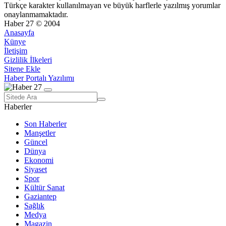
Türkçe karakter kullanılmayan ve büyük harflerle yazılmış yorumlar
onaylanmamaktadır.
Haber 27 © 2004
Anasayfa
Künye
İletişim
Gizlilik İlkeleri
Sitene Ekle
Haber Portalı Yazılımı
Haberler
Son Haberler
Manşetler
Güncel
Dünya
Ekonomi
Siyaset
Spor
Kültür Sanat
Gaziantep
Sağlık
Medya
Magazin