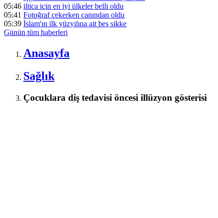
05:46
iltica için en iyi ülkeler belli oldu
05:41
Fotoğraf çekerken canından oldu
05:39
İslam'ın ilk yüzyılına ait beş sikke
Günün tüm
haberleri
Anasayfa
Sağlık
Çocuklara diş tedavisi öncesi illüzyon gösterisi