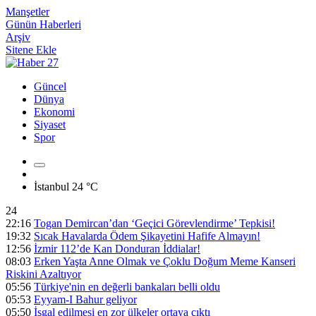
Manşetler
Günün Haberleri
Arşiv
Sitene Ekle
Güncel
Dünya
Ekonomi
Siyaset
Spor
İstanbul
24 °C
24
22:16
Togan Demircan’dan ‘Geçici Görevlendirme’ Tepkisi!
19:32
Sıcak Havalarda Ödem Şikayetini Hafife Almayın!
12:56
İzmir 112’de Kan Donduran İddialar!
08:03
Erken Yaşta Anne Olmak ve Çoklu Doğum Meme Kanseri
Riskini Azaltıyor
05:56
Türkiye'nin en değerli bankaları belli oldu
05:53
Eyyam-I Bahur geliyor
05:50
İşgal edilmesi en zor ülkeler ortaya çıktı