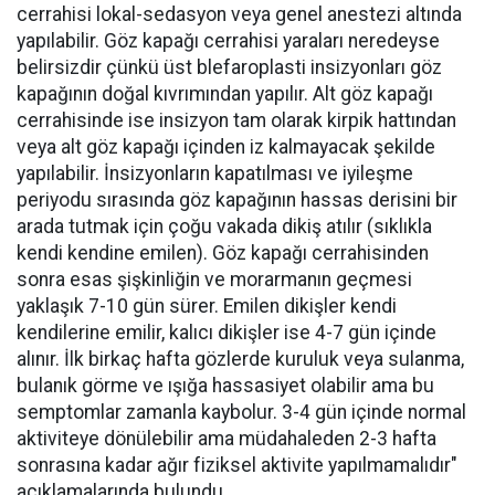
cerrahisi lokal-sedasyon veya genel anestezi altında
yapılabilir. Göz kapağı cerrahisi yaraları neredeyse
belirsizdir çünkü üst blefaroplasti insizyonları göz
kapağının doğal kıvrımından yapılır. Alt göz kapağı
cerrahisinde ise insizyon tam olarak kirpik hattından
veya alt göz kapağı içinden iz kalmayacak şekilde
yapılabilir. İnsizyonların kapatılması ve iyileşme
periyodu sırasında göz kapağının hassas derisini bir
arada tutmak için çoğu vakada dikiş atılır (sıklıkla
kendi kendine emilen). Göz kapağı cerrahisinden
sonra esas şişkinliğin ve morarmanın geçmesi
yaklaşık 7-10 gün sürer. Emilen dikişler kendi
kendilerine emilir, kalıcı dikişler ise 4-7 gün içinde
alınır. İlk birkaç hafta gözlerde kuruluk veya sulanma,
bulanık görme ve ışığa hassasiyet olabilir ama bu
semptomlar zamanla kaybolur. 3-4 gün içinde normal
aktiviteye dönülebilir ama müdahaleden 2-3 hafta
sonrasına kadar ağır fiziksel aktivite yapılmamalıdır"
açıklamalarında bulundu.