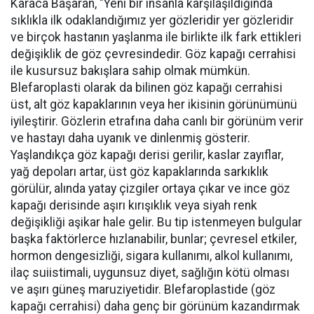
Karaca Başaran, "Yeni bir insanla karşılaşıldığında
sıklıkla ilk odaklandığımız yer gözleridir yer gözleridir
ve birçok hastanın yaşlanma ile birlikte ilk fark ettikleri
değişiklik de göz çevresindedir. Göz kapağı cerrahisi
ile kusursuz bakışlara sahip olmak mümkün.
Blefaroplasti olarak da bilinen göz kapağı cerrahisi
üst, alt göz kapaklarının veya her ikisinin görünümünü
iyileştirir. Gözlerin etrafına daha canlı bir görünüm verir
ve hastayı daha uyanık ve dinlenmiş gösterir.
Yaşlandıkça göz kapağı derisi gerilir, kaslar zayıflar,
yağ depoları artar, üst göz kapaklarında sarkıklık
görülür, alında yatay çizgiler ortaya çıkar ve ince göz
kapağı derisinde aşırı kırışıklık veya siyah renk
değişikliği aşikar hale gelir. Bu tip istenmeyen bulgular
başka faktörlerce hızlanabilir, bunlar; çevresel etkiler,
hormon dengesizliği, sigara kullanımı, alkol kullanımı,
ilaç suiistimali, uygunsuz diyet, sağlığın kötü olması
ve aşırı güneş maruziyetidir. Blefaroplastide (göz
kapağı cerrahisi) daha genç bir görünüm kazandırmak