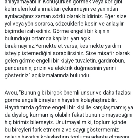
anlayamayabilir. Konuşurken görmek veya kör gibi
kelimeleri kullanmaktan çekinmeyin ve yanından
ayrılacağınız zaman sözlü olarak bildiriniz. Eğer size
yol veya yön sorarsa, sözcüklerle kesin ve anlaşılır
biçimde izah ediniz. Görme engelli bir kişinin
bulunduğu ortamda kapıları yarı açık
bırakmayınız.Yemekte et varsa, kesmekte yardım
isteyip istemediğini sorabilirsiniz. Size misafir olarak
gelen görme engelli bir kişiye tuvaletin, gardırobun,
pencerenin, prizin ve elektrik düğmesinin yerini
gösteriniz" açıklamalarında bulundu.
Avcu, "Bunun gibi birçok önemli unsur ve daha fazlası
görme engelli bireylerin hayatını kolaylaştırabilir.
Hayatımızda görme engelli bir kişi ile karşılaşmamış ya
da diyalog kurmamış olabilir fakat bunun olmayacağını
hiç birimiz bilemeyiz. Unutmayalım ki, toplum içinde
bu bireyleri fark etmemiz ve saygı göstermemiz
onların hayatını kolaylaştırıp topluma adapte olmasını