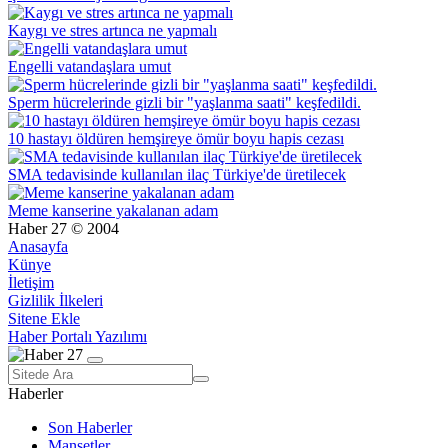
Kaygı ve stres artınca ne yapmalı
Engelli vatandaşlara umut
Sperm hücrelerinde gizli bir "yaşlanma saati" keşfedildi.
10 hastayı öldüren hemşireye ömür boyu hapis cezası
SMA tedavisinde kullanılan ilaç Türkiye'de üretilecek
Meme kanserine yakalanan adam
Haber 27 © 2004
Anasayfa
Künye
İletişim
Gizlilik İlkeleri
Sitene Ekle
Haber Portalı Yazılımı
Haberler
Son Haberler
Manşetler