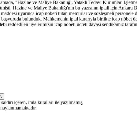
mada, "Hazine ve Maliye Bakanlığı, Yataklı Tedavi Kurumları İşletme
etmişti. Hazine ve Maliye Bakanlığı'nın bu yazısının iptali için Ankara
 maddesi uyarınca icap nöbeti tutan memurlar ve sözleşmeli personele 
k başvuruda bulunduk. Mahkemenin iptal kararıyla birlikte icap nöbet ü
ebi reddedilen üyelerimizin icap nöbeti ücreti davası sendikamız tarafınd
saldırı içeren, imla kuralları ile yazılmamış,
 onaylanmamaktadır.