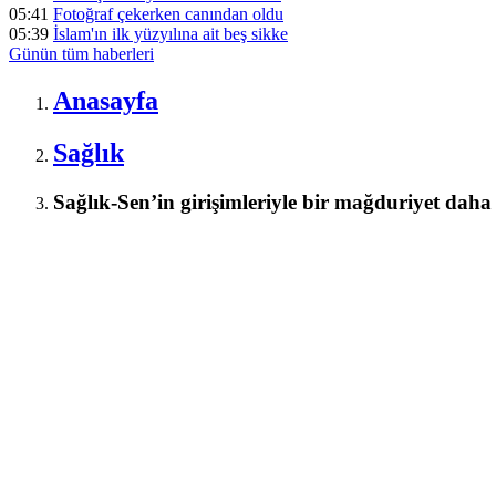
05:41
Fotoğraf çekerken canından oldu
05:39
İslam'ın ilk yüzyılına ait beş sikke
Günün tüm
haberleri
Anasayfa
Sağlık
Sağlık-Sen’in girişimleriyle bir mağduriyet daha 