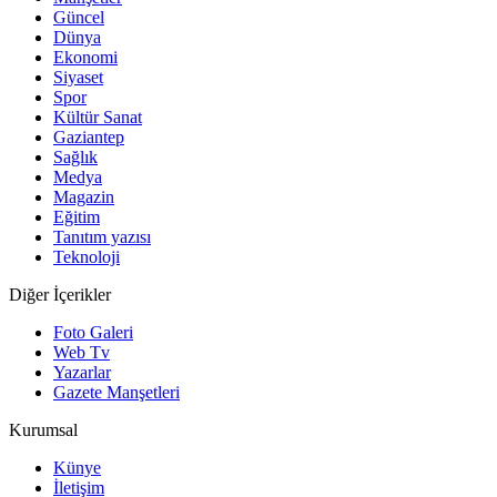
Güncel
Dünya
Ekonomi
Siyaset
Spor
Kültür Sanat
Gaziantep
Sağlık
Medya
Magazin
Eğitim
Tanıtım yazısı
Teknoloji
Diğer İçerikler
Foto Galeri
Web Tv
Yazarlar
Gazete Manşetleri
Kurumsal
Künye
İletişim