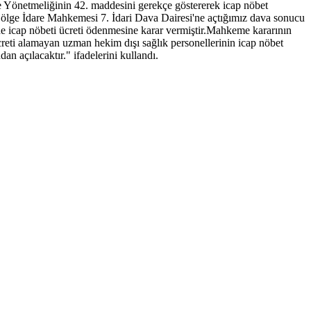
 Yönetmeliğinin 42. maddesini gerekçe göstererek icap nöbet
 Bölge İdare Mahkemesi 7. İdari Dava Dairesi'ne açtığımız dava sonucu
de icap nöbeti ücreti ödenmesine karar vermiştir.Mahkeme kararının
creti alamayan uzman hekim dışı sağlık personellerinin icap nöbet
an açılacaktır." ifadelerini kullandı.