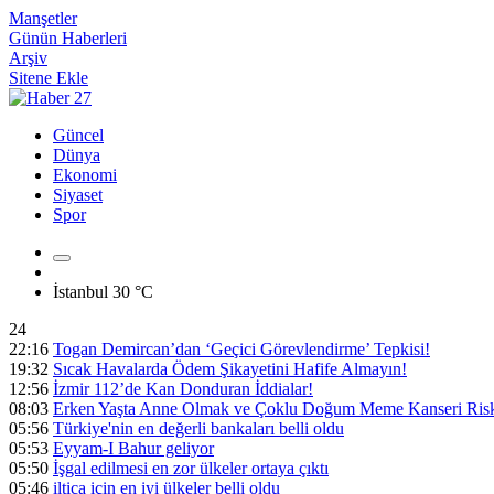
Manşetler
Günün Haberleri
Arşiv
Sitene Ekle
Güncel
Dünya
Ekonomi
Siyaset
Spor
İstanbul
30 °C
24
22:16
Togan Demircan’dan ‘Geçici Görevlendirme’ Tepkisi!
19:32
Sıcak Havalarda Ödem Şikayetini Hafife Almayın!
12:56
İzmir 112’de Kan Donduran İddialar!
08:03
Erken Yaşta Anne Olmak ve Çoklu Doğum Meme Kanseri Riski
05:56
Türkiye'nin en değerli bankaları belli oldu
05:53
Eyyam-I Bahur geliyor
05:50
İşgal edilmesi en zor ülkeler ortaya çıktı
05:46
iltica için en iyi ülkeler belli oldu