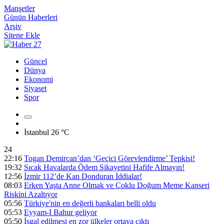
Manşetler
Günün Haberleri
Arşiv
Sitene Ekle
Güncel
Dünya
Ekonomi
Siyaset
Spor
İstanbul
26 °C
24
22:16
Togan Demircan’dan ‘Geçici Görevlendirme’ Tepkisi!
19:32
Sıcak Havalarda Ödem Şikayetini Hafife Almayın!
12:56
İzmir 112’de Kan Donduran İddialar!
08:03
Erken Yaşta Anne Olmak ve Çoklu Doğum Meme Kanseri
Riskini Azaltıyor
05:56
Türkiye'nin en değerli bankaları belli oldu
05:53
Eyyam-I Bahur geliyor
05:50
İşgal edilmesi en zor ülkeler ortaya çıktı