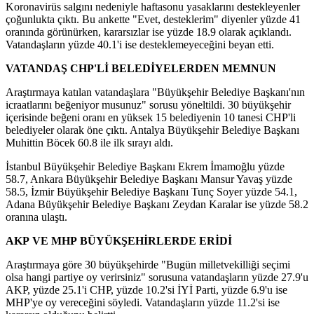
Koronavirüs salgını nedeniyle haftasonu yasaklarını destekleyenler
çoğunlukta çıktı. Bu ankette "Evet, desteklerim" diyenler yüzde 41
oranında görünürken, kararsızlar ise yüzde 18.9 olarak açıklandı.
Vatandaşların yüzde 40.1'i ise desteklemeyeceğini beyan etti.
VATANDAŞ CHP'Lİ BELEDİYELERDEN MEMNUN
Araştırmaya katılan vatandaşlara "Büyükşehir Belediye Başkanı'nın
icraatlarını beğeniyor musunuz" sorusu yöneltildi. 30 büyükşehir
içerisinde beğeni oranı en yüksek 15 belediyenin 10 tanesi CHP'li
belediyeler olarak öne çıktı. Antalya Büyükşehir Belediye Başkanı
Muhittin Böcek 60.8 ile ilk sırayı aldı.
İstanbul Büyükşehir Belediye Başkanı Ekrem İmamoğlu yüzde
58.7, Ankara Büyükşehir Belediye Başkanı Mansur Yavaş yüzde
58.5, İzmir Büyükşehir Belediye Başkanı Tunç Soyer yüzde 54.1,
Adana Büyükşehir Belediye Başkanı Zeydan Karalar ise yüzde 58.2
oranına ulaştı.
AKP
VE
MHP
BÜYÜKŞEHİRLERDE ERİDİ
Araştırmaya göre 30 büyükşehirde "Bugün milletvekilliği seçimi
olsa hangi partiye oy verirsiniz" sorusuna vatandaşların yüzde 27.9'u
AKP, yüzde 25.1'i CHP, yüzde 10.2'si İYİ Parti, yüzde 6.9'u ise
MHP'ye oy vereceğini söyledi. Vatandaşların yüzde 11.2'si ise