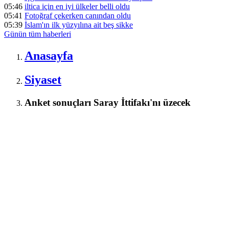
05:46
iltica için en iyi ülkeler belli oldu
05:41
Fotoğraf çekerken canından oldu
05:39
İslam'ın ilk yüzyılına ait beş sikke
Günün tüm
haberleri
Anasayfa
Siyaset
Anket sonuçları Saray İttifakı'nı üzecek