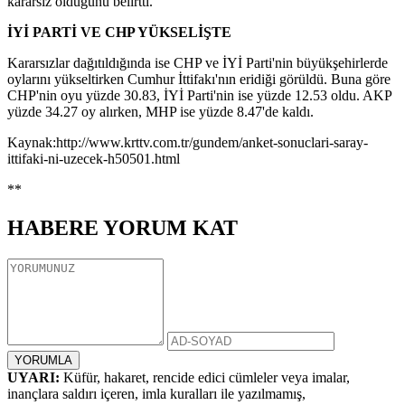
kararsız olduğunu belirtti.
İYİ PARTİ
VE CHP YÜKSELİŞTE
Kararsızlar dağıtıldığında ise CHP ve İYİ Parti'nin büyükşehirlerde
oylarını yükseltirken Cumhur İttifakı'nın eridiği görüldü. Buna göre
CHP'nin oyu yüzde 30.83, İYİ Parti'nin ise yüzde 12.53 oldu. AKP
yüzde 34.27 oy alırken, MHP ise yüzde 8.47'de kaldı.
Kaynak:http://www.krttv.com.tr/gundem/anket-sonuclari-saray-
ittifaki-ni-uzecek-h50501.html
**
HABERE
YORUM KAT
UYARI:
Küfür, hakaret, rencide edici cümleler veya imalar,
inançlara saldırı içeren, imla kuralları ile yazılmamış,