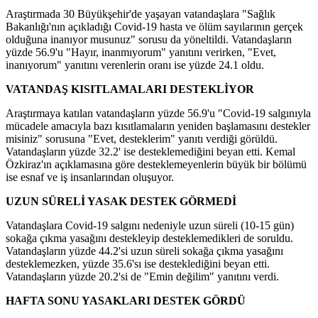
Araştırmada 30 Büyükşehir'de yaşayan vatandaşlara "Sağlık
Bakanlığı'nın açıkladığı Covid-19 hasta ve ölüm sayılarının gerçek
olduğuna inanıyor musunuz" sorusu da yöneltildi. Vatandaşların
yüzde 56.9'u "Hayır, inanmıyorum" yanıtını verirken, "Evet,
inanıyorum" yanıtını verenlerin oranı ise yüzde 24.1 oldu.
VATANDAŞ KISITLAMALARI DESTEKLİYOR
Araştırmaya katılan vatandaşların yüzde 56.9'u "Covid-19 salgınıyla
mücadele amacıyla bazı kısıtlamaların yeniden başlamasını destekler
misiniz" sorusuna "Evet, desteklerim" yanıtı verdiği görüldü.
Vatandaşların yüzde 32.2' ise desteklemediğini beyan etti. Kemal
Özkiraz'ın açıklamasına göre desteklemeyenlerin büyük bir bölümü
ise esnaf ve iş insanlarından oluşuyor.
UZUN SÜRELİ YASAK DESTEK GÖRMEDİ
Vatandaşlara Covid-19 salgını nedeniyle uzun süreli (10-15 gün)
sokağa çıkma yasağını destekleyip desteklemedikleri de soruldu.
Vatandaşların yüzde 44.2'si uzun süreli sokağa çıkma yasağını
desteklemezken, yüzde 35.6'sı ise desteklediğini beyan etti.
Vatandaşların yüzde 20.2'si de "Emin değilim" yanıtını verdi.
HAFTA SONU YASAKLARI DESTEK GÖRDÜ