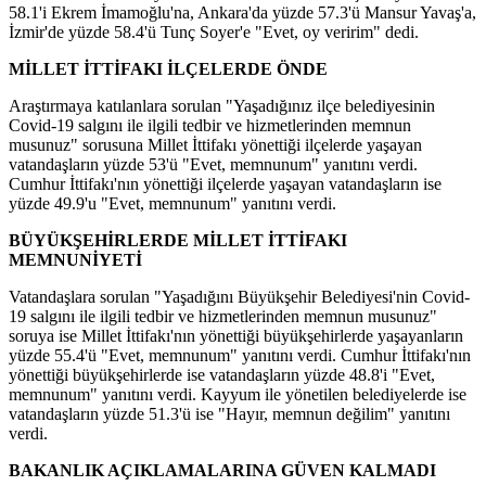
58.1'i Ekrem İmamoğlu'na, Ankara'da yüzde 57.3'ü Mansur Yavaş'a,
İzmir'de yüzde 58.4'ü Tunç Soyer'e "Evet, oy veririm" dedi.
MİLLET
İTTİFAK
I İLÇELERDE ÖNDE
Araştırmaya katılanlara sorulan "Yaşadığınız ilçe belediyesinin
Covid-19 salgını ile ilgili tedbir ve hizmetlerinden memnun
musunuz" sorusuna Millet İttifakı yönettiği ilçelerde yaşayan
vatandaşların yüzde 53'ü "Evet, memnunum" yanıtını verdi.
Cumhur İttifakı'nın yönettiği ilçelerde yaşayan vatandaşların ise
yüzde 49.9'u "Evet, memnunum" yanıtını verdi.
BÜYÜKŞEHİRLERDE MİLLET İTTİFAKI
MEMNUNİYETİ
Vatandaşlara sorulan "Yaşadığını Büyükşehir Belediyesi'nin Covid-
19 salgını ile ilgili tedbir ve hizmetlerinden memnun musunuz"
soruya ise Millet İttifakı'nın yönettiği büyükşehirlerde yaşayanların
yüzde 55.4'ü "Evet, memnunum" yanıtını verdi. Cumhur İttifakı'nın
yönettiği büyükşehirlerde ise vatandaşların yüzde 48.8'i "Evet,
memnunum" yanıtını verdi. Kayyum ile yönetilen belediyelerde ise
vatandaşların yüzde 51.3'ü ise "Hayır, memnun değilim" yanıtını
verdi.
BAKANLIK AÇIKLAMALARINA GÜVEN KALMADI