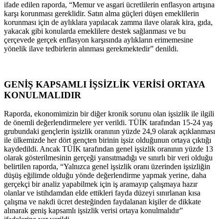
ifade edilen raporda, “Memur ve asgari ücretlilerin enflasyon artışına
karşı korunması gereklidir. Satın alma güçleri düşen emeklilerin
korunması için de aylıklara yapılacak zamma ilave olarak kira, gıda,
yakacak gibi konularda emeklilere destek sağlanması ve bu
çerçevede gerçek enflasyon karşısında aylıkların erimemesine
yönelik ilave tedbirlerin alınması gerekmektedir” denildi.
GENİŞ KAPSAMLI İŞSİZLİK VERİSİ ORTAYA
KONULMALIDIR
Raporda, ekonomimizin bir diğer kronik sorunu olan işsizlik ile ilgili
de önemli değerlendirmelere yer verildi. TÜİK tarafından 15-24 yaş
grubundaki gençlerin işsizlik oranının yüzde 24,9 olarak açıklanması
ile ülkemizde her dört gençten birinin işsiz olduğunun ortaya çıktığı
kaydedildi. Ancak TÜİK tarafından genel işsizlik oranının yüzde 13
olarak gösterilmesinin gerçeği yansıtmadığı ve sınırlı bir veri olduğu
belirtilen raporda, “Yalnızca genel işsizlik oranı üzerinden işsizliğin
düşüş eğilimde olduğu yönde değerlendirme yapmak yerine, daha
gerçekçi bir analiz yapabilmek için iş aramayıp çalışmaya hazır
olanlar ve istihdamdan elde ettikleri fayda düzeyi sınırlanan kısa
çalışma ve nakdi ücret desteğinden faydalanan kişiler de dikkate
alınarak geniş kapsamlı işsizlik verisi ortaya konulmalıdır”