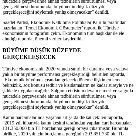
mücadele çerçevesinde alınan tedbirlerin sürdürülmesi veya
genişletilmesi durumunda, büyümenin düşük düzeyde
gerçekleşeceğini söylemek yanlış olmayacaktır” denildi.
Saadet Partisi, Ekonomik Kalkınma Politikalar Kurulu tarafından
hazırlanan ‘Temel Ekonomik Göstergeler’ raporu ile Türkiye
ekonomisinin fotoğrafını çekti. Ekonominin tüm başlıklar ile ele
alındığı raporda, önemli veriler kaydedildi.
BÜYÜME DÜŞÜK DÜZEYDE
GERÇEKLEŞECEK
Türkiye ekonomisinin 2020 yılında sınırlı bir daralma veya yataya
yakın bir büyüme performansı gerçekleştirdiği belirtilen raporda,
“Ekonomik büyüme açısından gelecek döneme ilişkin en temel
belirsizlik, söz konusu tedbir ve kısıtlamaların ne kadar süreyle ve ne
şiddette uygulanacağıdır. Salgının etkisinin devam etmesi ve salgınla
mücadele çerçevesinde alınan tedbirlerin sürdürülmesi veya
genişletilmesi durumunda, büyümenin düşük düzeyde
gerçekleşeceğini söylemek yanlış olmayacaktır” denildi.
Kamu harcamalarında yaşanan artışa da dikkat çekilen raporda,
“2019 yılı itibarıyla kamu kesimi tarafından yapılan cari harcamalar,
131.350.060 bin TL borçlanma gereği ortaya çıkarmıştır. Bununla
birlikte, 2020 yılı için borçlanma gereğinin 293.851.730 bin TL