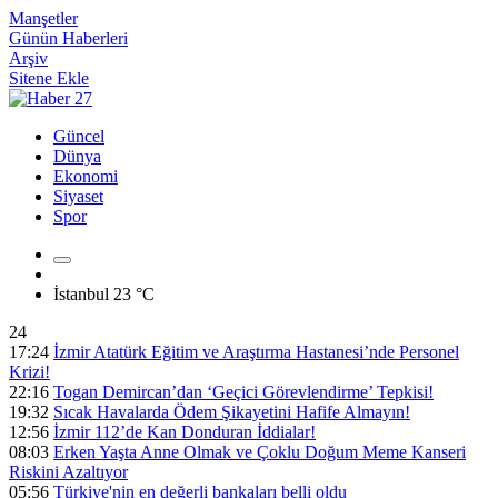
Manşetler
Günün Haberleri
Arşiv
Sitene Ekle
Güncel
Dünya
Ekonomi
Siyaset
Spor
İstanbul
23 °C
24
17:24
İzmir Atatürk Eğitim ve Araştırma Hastanesi’nde Personel
Krizi!
22:16
Togan Demircan’dan ‘Geçici Görevlendirme’ Tepkisi!
19:32
Sıcak Havalarda Ödem Şikayetini Hafife Almayın!
12:56
İzmir 112’de Kan Donduran İddialar!
08:03
Erken Yaşta Anne Olmak ve Çoklu Doğum Meme Kanseri
Riskini Azaltıyor
05:56
Türkiye'nin en değerli bankaları belli oldu