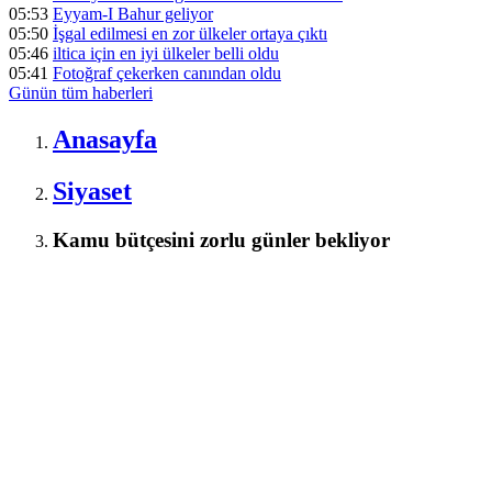
05:53
Eyyam-I Bahur geliyor
05:50
İşgal edilmesi en zor ülkeler ortaya çıktı
05:46
iltica için en iyi ülkeler belli oldu
05:41
Fotoğraf çekerken canından oldu
Günün tüm
haberleri
Anasayfa
Siyaset
Kamu bütçesini zorlu günler bekliyor