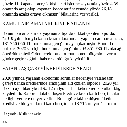
yüzde 11, kapanan gerçek kişi ticari işletme sayısında yüzde 4,39
oranında artış olup kapanan kooperatif sayısında yüzde 26,18
oranında azalış ortaya çıkmıştır” bilgilerine yer verildi.
KAMU HARCAMALARI İKİYE KATLANDI
Kamu harcamalarında yaşanan artışa da dikkat çekilen raporda,
“2019 yılı itibarıyla kamu kesimi tarafından yapılan cari harcamalar,
131.350.060 TL borçlanma gereği ortaya çıkarmıştır. Bununla
birlikte, 2020 yılı için borçlanma gereğinin 293.851.730 TL olacağı
öngörülmektedir” denilerek, bu durumun kamu bütçesinin zorlu
günler geçireceğinin habercisi olduğu kaydedildi.
VATANDAŞ ÇAREYİ KREDİLERDE ARADI
2020 yılında yaşanan ekonomik sorunlar nedeniyle vatandaşın
çareyi banka kredilerinde aradığının altı çizilen raporda, 2020 yılı
Kasım ayı itibarıyla 819.312 milyon TL tüketici kredisi kullanıldığı
kaydedildi. Raporda takibe düşen kredi ve kredi kartı borç tutarları
ile ilgili verilere de yer verildi. Buna göre takibe düşen tüketici
kredisi ve bireysel kredi kartı borç tutarı 18.715 milyon TL oldu.
Kaynak: Milli Gazete
**