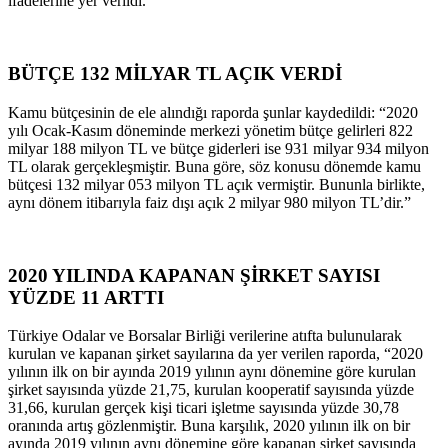
ifadelerine yer verildi.
BÜTÇE 132 MİLYAR TL AÇIK VERDİ
Kamu bütçesinin de ele alındığı raporda şunlar kaydedildi: “2020
yılı Ocak-Kasım döneminde merkezi yönetim bütçe gelirleri 822
milyar 188 milyon TL ve bütçe giderleri ise 931 milyar 934 milyon
TL olarak gerçekleşmiştir. Buna göre, söz konusu dönemde kamu
bütçesi 132 milyar 053 milyon TL açık vermiştir. Bununla birlikte,
aynı dönem itibarıyla faiz dışı açık 2 milyar 980 milyon TL’dir.”
2020 YILINDA KAPANAN ŞİRKET SAYISI
YÜZDE 11 ARTTI
Türkiye Odalar ve Borsalar Birliği verilerine atıfta bulunularak
kurulan ve kapanan şirket sayılarına da yer verilen raporda, “2020
yılının ilk on bir ayında 2019 yılının aynı dönemine göre kurulan
şirket sayısında yüzde 21,75, kurulan kooperatif sayısında yüzde
31,66, kurulan gerçek kişi ticari işletme sayısında yüzde 30,78
oranında artış gözlenmiştir. Buna karşılık, 2020 yılının ilk on bir
ayında 2019 yılının aynı dönemine göre kapanan şirket sayısında