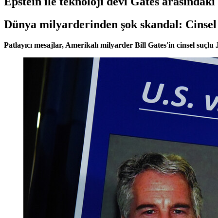
Epstein ile teknoloji devi Gates arasındaki 
Dünya milyarderinden şok skandal: Cinsel 
Patlayıcı mesajlar, Amerikalı milyarder Bill Gates'in cinsel suçlu