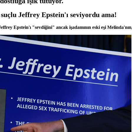
dostluğa ışık tutuyor.
suçlu Jeffrey Epstein'ı seviyordu ama!
 Jeffrey Epstein'ı "sevdiğini" ancak işadamının eski eşi Melinda'nı