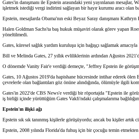
Gates'in danışmanı ile Epstein arasındaki yeni yayınlanan mesajlar, Wa
işletmek istediği vergi indirimi sağlayan bir hayır kurumu aracı olan 
Epstein, mesajlarda Obama'nın eski Beyaz Saray danışmanı Kathryn Roe
Halen Goldman Sachs'ta baş hukuk müşaviri olarak görev yapan Roeml
yöneltilmedi.
Gates, küresel sağlık yardım kuruluşu için bağışçı sağlamak amacıyla Ep
Bill ve Melinda Gates, 27 yıllık evliliklerinin ardından Ağustos 2021'
O dönemde Vanity Fair'e verdiği demeçte, "Jeffrey Epstein ile görüşm
Gates, 10 Ağustos 2019'da hapishane hücresinde intihar ederek ölen Epst
çevrelerle olan bağlantıları göz önüne alındığında, ölümüyle ilgili kompl
Gates'in 2022'de CBS News'e verdiği bir röportajda "Epstein ile görü
iş birliği içinde yürüttüğüm Gates Vakfı'ndaki çalışmalarıma bağlılığ
Epstein'ın ilişki ağı
Epstein sık sık tanınmış kişilerle görüşüyordu; ancak bu kişiler artık c
Epstein, 2008 yılında Florida'da fuhuş için bir çocuğu temin etmekten 