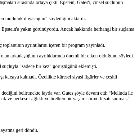
maları sırasında ortaya çıktı. Epstein, Gates'i, cinsel suçlunun
en mutluluk duyacağını" söylediğini aktardı.
a Epstein'a yakın görünüyordu. Ancak hakkında herhangi bir suçlama
toplantının ayrıntılarını içeren bir program yayınladı.
 olan arkadaşlığının ayrılıklarında önemli bir etken olduğunu söyledi.
 suçluyla "sadece bir kez" görüştüğünü eklemişti.
 karşıya kalmadı. Özellikle küresel siyasi figürler ve çeşitli
ediğini belirtmekte fayda var. Gates şöyle devam etti: “Melinda ile
mak ve herkese sağlıklı ve üretken bir yaşam sürme fırsatı sunmak.”
hayatına geri döndü.