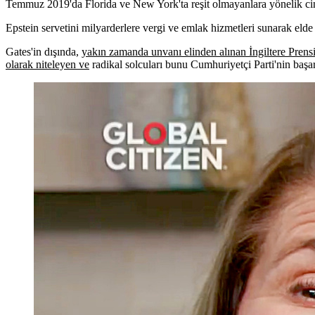
Temmuz 2019'da Florida ve New York'ta reşit olmayanlara yönelik cinse
Epstein servetini milyarderlere vergi ve emlak hizmetleri sunarak elde et
Gates'in dışında,
yakın zamanda unvanı elinden alınan İngiltere Pren
olarak niteleyen ve
radikal solcuları bunu Cumhuriyetçi Parti'nin ba