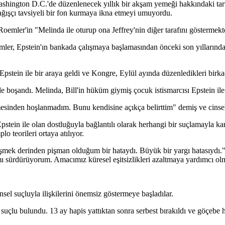
shington D.C.'de düzenlenecek yıllık bir akşam yemeği hakkındaki tartış
bağışçı tavsiyeli bir fon kurmaya ikna etmeyi umuyordu.
mler'in "Melinda ile oturup ona Jeffrey'nin diğer tarafını göstermekt
er, Epstein'ın bankada çalışmaya başlamasından önceki son yıllarınd
stein ile bir araya geldi ve Kongre, Eylül ayında düzenledikleri birkaç 
de boşandı. Melinda, Bill'in hüküm giymiş çocuk istismarcısı Epstein ile
esinden hoşlanmadım. Bunu kendisine açıkça belirttim" demiş ve cinsel
ein ile olan dostluğuyla bağlantılı olarak herhangi bir suçlamayla karşı
o teorileri ortaya atılıyor.
şmek derinden pişman olduğum bir hataydı. Büyük bir yargı hatasıydı." d
ımı sürdürüyorum. Amacımız küresel eşitsizlikleri azaltmaya yardımcı ol
insel suçluyla ilişkilerini önemsiz göstermeye başladılar.
suçlu bulundu. 13 ay hapis yattıktan sonra serbest bırakıldı ve göçebe 