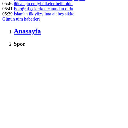
05:46
iltica için en iyi ülkeler belli oldu
05:41
Fotoğraf çekerken canından oldu
05:39
İslam'ın ilk yüzyılına ait beş sikke
Günün tüm
haberleri
Anasayfa
Spor