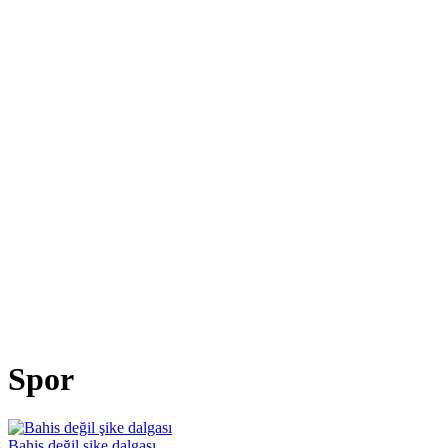
Spor
Bahis değil şike dalgası