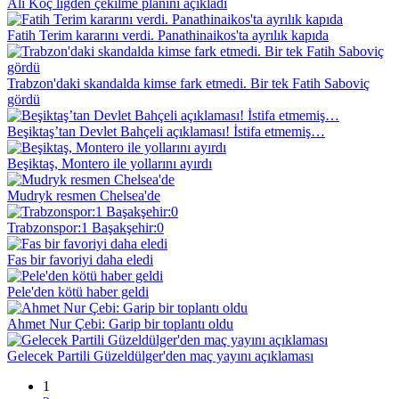
Ali Koç ligden çekilme planını açıkladı
Fatih Terim kararını verdi. Panathinaikos'ta ayrılık kapıda
Trabzon'daki skandalda kimse fark etmedi. Bir tek Fatih Saboviç
gördü
Beşiktaş’tan Devlet Bahçeli açıklaması! İstifa etmemiş…
Beşiktaş, Montero ile yollarını ayırdı
Mudryk resmen Chelsea'de
Trabzonspor:1 Başakşehir:0
Fas bir favoriyi daha eledi
Pele'den kötü haber geldi
Ahmet Nur Çebi: Garip bir toplantı oldu
Gelecek Partili Güzeldülger'den maç yayını açıklaması
1