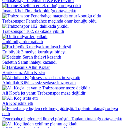
Galatasaray Tottenham'ı eze eze devirdi
Imane Khelif'in erkek olduğu ortaya çıktı
Trabzonspor Fenerbahçe maçında onur konuğu oldu
Trabzonspor 102. dakikada yıkıldı
Ünlü milyarder patladı
En büyük 3 medya kuruluşu birleşti
Sadettin Saran ihaleyi kazandı
Harikasınız Altın Kızlar
Abdullah Kiğılı sessiz sedasız imzayı attı
Ali Koç'a jet yanıt: Trabzonspor meze değildir
Ali Koç istifa etti
Fenerbahçe ligden çekilmeyi görüştü. Toplantı tutanağı ortaya çıktı