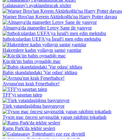
Galatasaray'ı ayaklandıracak sözler
Warner Bros'tan Kerem Aktürkoğlu'na Harry Potter davası
Almanya'da manşetler Leroy Sane ile yanıyor
futbolculardan UEFA'ya İsrail'i men edin mektubu
Hakemlere kadın yollayıp şantaj yaptılar
Küçük'ün bahis oynadığı maç
Bahis skandalındaki 'Var odası' iddiası
Avrupa'nın kralı Fenerbahçe!
TFF'yi şaşırtan talep
Türk vatandaşlığına başvuruyor
Tyson maç öncesi saygısızlık yapan rakibini tokatladı
Rams Park'da tekbir sesleri