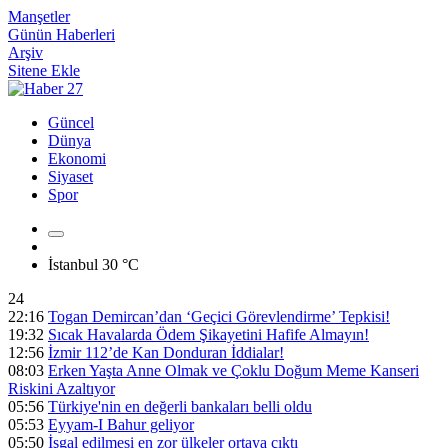
Manşetler
Günün Haberleri
Arşiv
Sitene Ekle
Güncel
Dünya
Ekonomi
Siyaset
Spor
İstanbul
30 °C
24
22:16
Togan Demircan’dan ‘Geçici Görevlendirme’ Tepkisi!
19:32
Sıcak Havalarda Ödem Şikayetini Hafife Almayın!
12:56
İzmir 112’de Kan Donduran İddialar!
08:03
Erken Yaşta Anne Olmak ve Çoklu Doğum Meme Kanseri
Riskini Azaltıyor
05:56
Türkiye'nin en değerli bankaları belli oldu
05:53
Eyyam-I Bahur geliyor
05:50
İşgal edilmesi en zor ülkeler ortaya çıktı