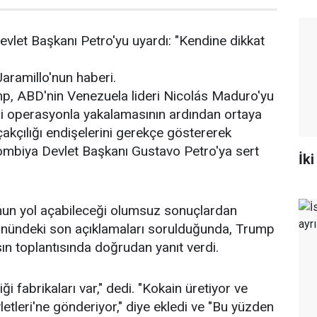
let Başkanı Petro'yu uyardı: "Kendine dikkat
aramillo'nun haberi.
, ABD'nin Venezuela lideri Nicolás Maduro'yu
ri operasyonla yakalamasının ardından ortaya
akçılığı endişelerini gerekçe göstererek
mbiya Devlet Başkanı Gustavo Petro'ya sert
İki
un yol açabileceği olumsuz sonuçlardan
nündeki son açıklamaları sorulduğunda, Trump
n toplantısında doğrudan yanıt verdi.
ği fabrikaları var," dedi. "Kokain üretiyor ve
etleri'ne gönderiyor," diye ekledi ve "Bu yüzden