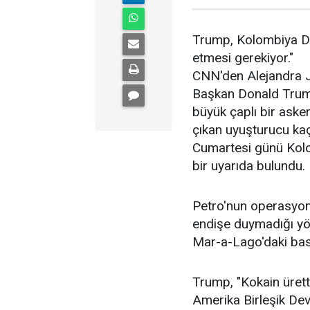
Trump, Kolombiya Dev
etmesi gerekiyor."
CNN'den Alejandra J
Başkan Donald Trump
büyük çaplı bir aske
çıkan uyuşturucu kaç
Cumartesi günü Kolo
bir uyarıda bulundu.
Petro'nun operasyon
endişe duymadığı yö
Mar-a-Lago'daki bası
Trump, "Kokain üretti
Amerika Birleşik Devl