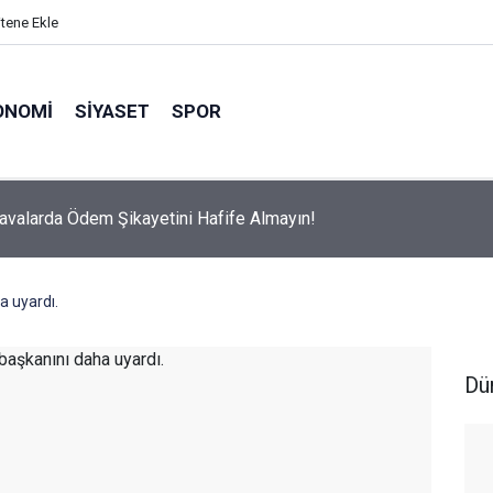
itene Ekle
ONOMI
SIYASET
SPOR
avalarda Ödem Şikayetini Hafife Almayın!
a uyardı.
Dü