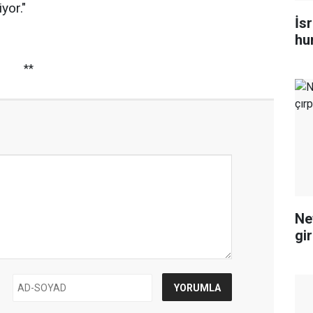
yor."
İsr
hu
**
Ne
gi