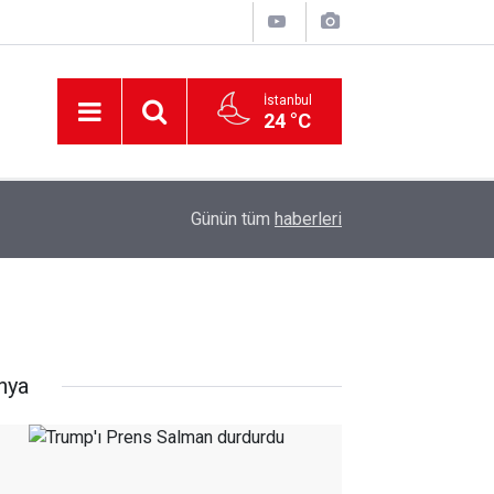
İstanbul
24 °C
12:56
İzmir 112’de Kan Donduran İddialar!
Günün tüm
haberleri
nya