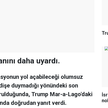
Tr
anını daha uyardı.
asyonun yol açabileceği olumsuz
dişe duymadığı yönündeki son
orulduğunda, Trump Mar-a-Lago'daki
İs
no
ında doğrudan yanıt verdi.