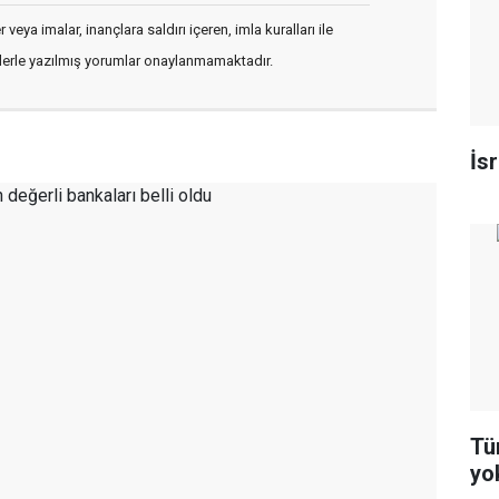
veya imalar, inançlara saldırı içeren, imla kuralları ile
flerle yazılmış yorumlar onaylanmamaktadır.
İs
Tür
yo