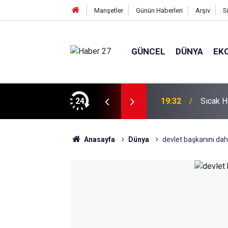
Manşetler
Günün Haberleri
Arşiv
S
GÜNCEL
DÜNYA
EK
vlendirme’ Tepkisi!
24
19:32
Sıcak H
Anasayfa
Dünya
devlet başkanını dah