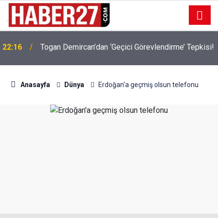
22:16
Togan Demircan’dan ‘Geçici Görevlendirme’ Tepkisi!
19:32
Sıcak Havalarda Ödem Şikayetini Hafife Almayın!
Anasayfa
Dünya
Erdoğan'a geçmiş olsun telefonu