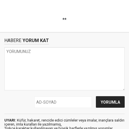
**
HABERE
YORUM KAT
UYARI:
Küfür, hakaret, rencide edici cümleler veya imalar, inançlara saldırı
içeren, imla kuralları ile yazılmamış,
Türkçe karakter kullanılmayan ve büyük harflerle yazılmış yorumlar