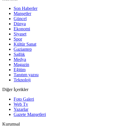
Son Haberler
Manşetler
Güncel
Dünya
Ekonomi
Siyaset
Spor
Kültür Sanat
Gaziantep
Sağlık
Medya
Magazin
Eğitim
Tanıtım yazısı
Teknoloji
Diğer İçerikler
Foto Galeri
Web Tv
Yazarlar
Gazete Manşetleri
Kurumsal