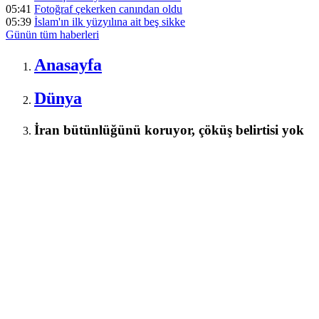
05:41
Fotoğraf çekerken canından oldu
05:39
İslam'ın ilk yüzyılına ait beş sikke
Günün tüm
haberleri
Anasayfa
Dünya
İran bütünlüğünü koruyor, çöküş belirtisi yok