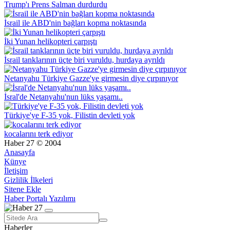
Trump'ı Prens Salman durdurdu
İsrail ile ABD'nin bağları kopma noktasında
İki Yunan helikopteri çarpıştı
İsrail tanklarının üçte biri vuruldu, hurdaya ayrıldı
Netanyahu Türkiye Gazze'ye girmesin diye çırpınıyor
İsral'de Netanyahu'nun lüks yaşamı..
Türkiye'ye F-35 yok, Filistin devleti yok
kocalarını terk ediyor
Haber 27 © 2004
Anasayfa
Künye
İletişim
Gizlilik İlkeleri
Sitene Ekle
Haber Portalı Yazılımı
Haberler