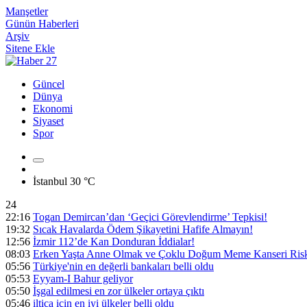
Manşetler
Günün Haberleri
Arşiv
Sitene Ekle
Güncel
Dünya
Ekonomi
Siyaset
Spor
İstanbul
30 °C
24
22:16
Togan Demircan’dan ‘Geçici Görevlendirme’ Tepkisi!
19:32
Sıcak Havalarda Ödem Şikayetini Hafife Almayın!
12:56
İzmir 112’de Kan Donduran İddialar!
08:03
Erken Yaşta Anne Olmak ve Çoklu Doğum Meme Kanseri Riski
05:56
Türkiye'nin en değerli bankaları belli oldu
05:53
Eyyam-I Bahur geliyor
05:50
İşgal edilmesi en zor ülkeler ortaya çıktı
05:46
iltica için en iyi ülkeler belli oldu