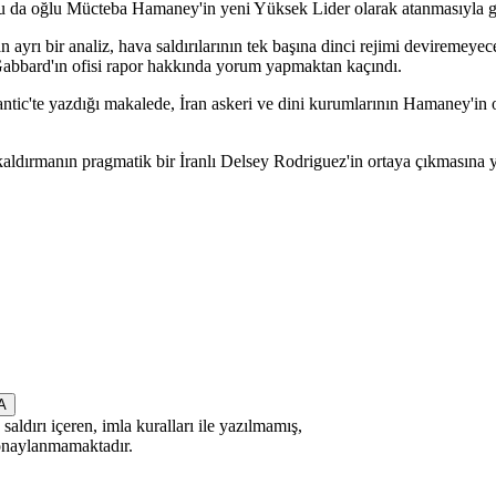
. Bu da oğlu Mücteba Hamaney'in yeni Yüksek Lider olarak atanmasıyla g
 ayrı bir analiz, hava saldırılarının tek başına dinci rejimi deviremeye
 Gabbard'ın ofisi rapor hakkında yorum yapmaktan kaçındı.
ic'te yazdığı makalede, İran askeri ve dini kurumlarının Hamaney'in oğ
kaldırmanın pragmatik bir İranlı Delsey Rodriguez'in ortaya çıkmasına 
saldırı içeren, imla kuralları ile yazılmamış,
 onaylanmamaktadır.