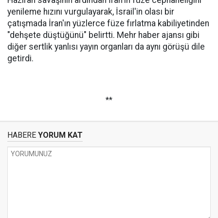
Haziran savaşının ardından İran'ın füze cephaneliğini
yenileme hızını vurgulayarak, İsrail'in olası bir
çatışmada İran'ın yüzlerce füze fırlatma kabiliyetinden
"dehşete düştüğünü" belirtti. Mehr haber ajansı gibi
diğer sertlik yanlısı yayın organları da aynı görüşü dile
getirdi.
**
HABERE
YORUM KAT