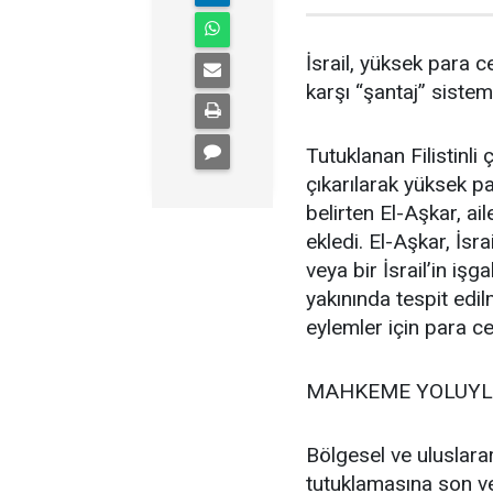
İsrail, yüksek para 
karşı “şantaj” sistem
Tutuklanan Filistinl
çıkarılarak yüksek pa
belirten El-Aşkar, ai
ekledi. El-Aşkar, İsr
veya bir İsrail’in işg
yakınında tespit edi
eylemler için para ce
MAHKEME YOLUYLA 
Bölgesel ve uluslarara
tutuklamasına son ve