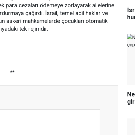
sek para cezaları ödemeye zorlayarak ailelerine
İsr
rdurmaya çağırdı. İsrail, temel adil haklar ve
hu
n askeri mahkemelerde çocukları otomatik
yadaki tek rejimdir.
**
Ne
gi