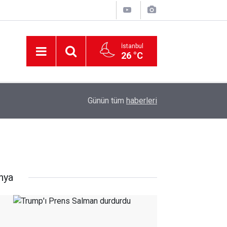
İstanbul
26 °C
12:56
İzmir 112’de Kan Donduran İddialar!
Günün tüm
haberleri
nya