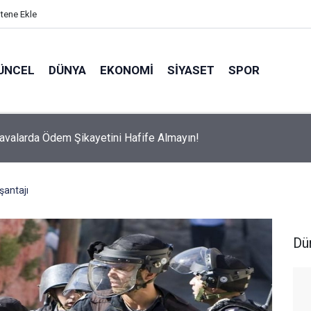
itene Ekle
ÜNCEL
DÜNYA
EKONOMI
SIYASET
SPOR
avalarda Ödem Şikayetini Hafife Almayın!
şantajı
Dü