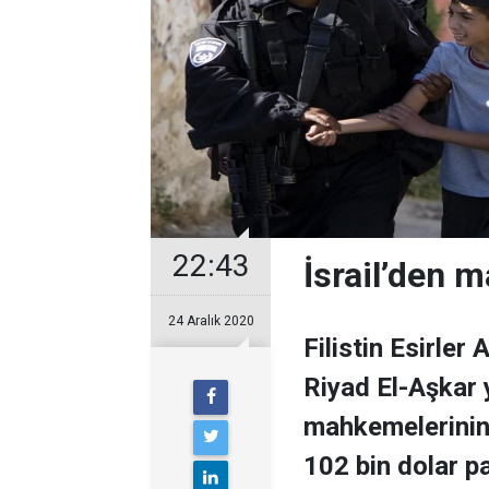
22:43
İsrail’den 
24 Aralık 2020
Filistin Esirler
Riyad El-Aşkar y
mahkemelerinin 
102 bin dolar pa