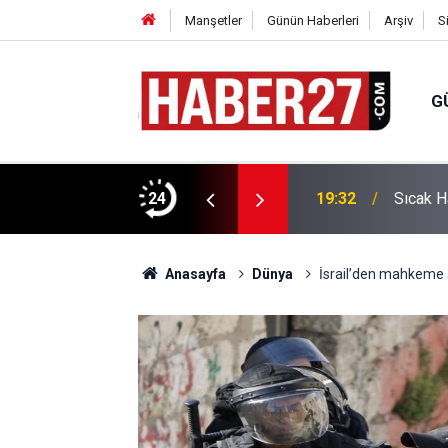
Manşetler
Günün Haberleri
Arşiv
S
G
vlendirme’ Tepkisi!
24
19:32
Sıcak H
Anasayfa
Dünya
İsrail’den mahkeme 