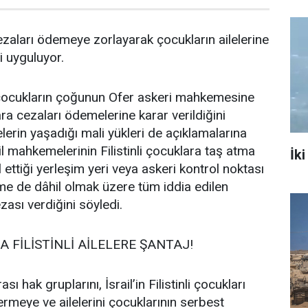
cezaları ödemeye zorlayarak çocukların ailelerine
i uyguluyor.
i çocukların çoğunun Ofer askeri mahkemesine
ra cezaları ödemelerine karar verildiğini
lelerin yaşadığı mali yükleri de açıklamalarına
ail mahkemelerinin Filistinli çocuklara taş atma
İki
al ettiği yerleşim yeri veya askeri kontrol noktası
lme de dâhil olmak üzere tüm iddia edilen
zası verdiğini söyledi.
FİLİSTİNLİ AİLELERE ŞANTAJ!
sı hak gruplarını, İsrail’in Filistinli çocukları
rmeye ve ailelerini çocuklarının serbest