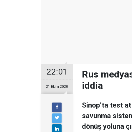
22:01
Rus medyasın
iddia
21 Ekim 2020
Sinop’ta test a
savunma sistem
dönüş yoluna çık