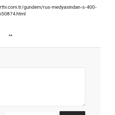
krttv.com.tr/gundem/rus-medyasindan-s-400-
a-h50874.html
**