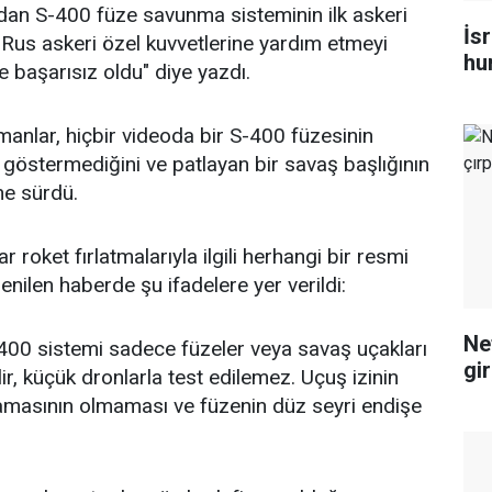
dan S-400 füze savunma sisteminin ilk askeri
İsr
n Rus askeri özel kuvvetlerine yardım etmeyi
hu
 başarısız oldu" diye yazdı.
manlar, hiçbir videoda bir S-400 füzesinin
 göstermediğini ve patlayan bir savaş başlığının
ne sürdü.
 roket fırlatmalarıyla ilgili herhangi bir resmi
nilen haberde şu ifadelere yer verildi:
Ne
400 sistemi sadece füzeler veya savaş uçakları
gi
lir, küçük dronlarla test edilemez. Uçuş izinin
amasının olmaması ve füzenin düz seyri endişe