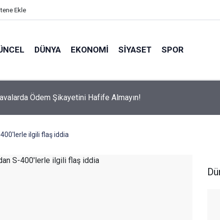
itene Ekle
ÜNCEL
DÜNYA
EKONOMI
SIYASET
SPOR
avalarda Ödem Şikayetini Hafife Almayın!
'lerle ilgili flaş iddia
Dü