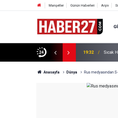
Manşetler
Günün Haberleri
Arşiv
S
G
vlendirme’ Tepkisi!
24
19:32
Sıcak H
Anasayfa
Dünya
Rus medyasından S-400