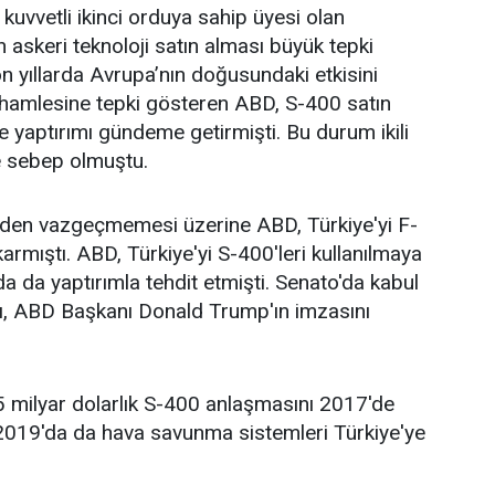
kuvvetli ikinci orduya sahip üyesi olan
 askeri teknoloji satın alması büyük tepki
on yıllarda Avrupa’nın doğusundaki etkisini
 hamlesine tepki gösteren ABD, S-400 satın
’ye yaptırımı gündeme getirmişti. Bu durum ikili
ne sebep olmuştu.
erden vazgeçmemesi üzerine ABD, Türkiye'yi F-
rmıştı. ABD, Türkiye'yi S-400'leri kullanılmaya
da yaptırımla tehdit etmişti. Senato'da kabul
rı, ABD Başkanı Donald Trump'ın imzasını
5 milyar dolarlık S-400 anlaşmasını 2017'de
2019'da da hava savunma sistemleri Türkiye'ye