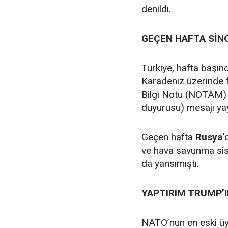
denildi.
GEÇEN HAFTA SİN
Türkiye, hafta başın
Karadeniz üzerinde f
Bilgi Notu (NOTAM) ve
duyurusu) mesajı yay
Geçen hafta
Rusya
'
ve hava savunma siste
da yansımıştı.
YAPTIRIM TRUMP’I
NATO’nun en eski üy