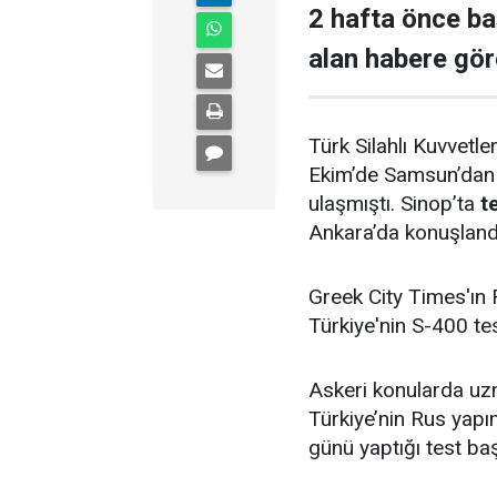
2 hafta önce b
alan habere göre
Türk Silahlı Kuvvetler
Ekim’de Samsun’dan 
ulaşmıştı. Sinop’ta
t
Ankara’da konuşlandı
Greek City Times'ın
Türkiye'nin S-400 tes
Askeri konularda uz
Türkiye’nin Rus yap
günü yaptığı test baş