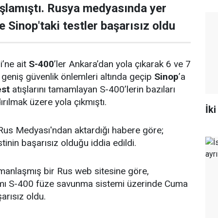
aşlamıştı. Rusya medyasında yer
 Sinop'taki testler başarısız oldu
i’ne ait
S-400
’ler Ankara’dan yola çıkarak 6 ve 7
geniş güvenlik önlemleri altında geçip
Sinop
’a
est
atışlarını tamamlayan S-400’lerin bazıları
rılmak üzere yola çıkmıştı.
İki
 Rus Medyası'ndan aktardığı habere göre;
tinin başarısız olduğu iddia edildi.
manlaşmış bir Rus web sitesine göre,
ımı S-400 füze savunma sistemi üzerinde Cuma
arısız oldu.