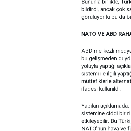
Bununla birlikte, Tü
bildirdi, ancak çok s
görülüyor ki bu da b
NATO VE
ABD
RAH
ABD merkezli medya
bu gelişmeden duyduğ
yoluyla yaptığı açık
sistemi ile ilgili yapt
müttefiklerle altern
ifadesi kullanıldı.
Yapılan açıklamada, 
sistemine ciddi bir ri
etkileyebilir. Bu Türk
NATO’nun hava ve f