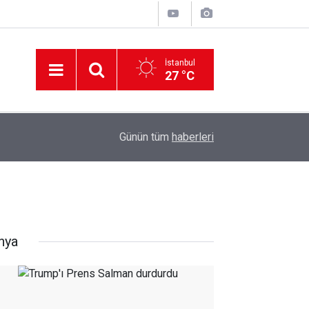
İstanbul
27 °C
12:56
İzmir 112’de Kan Donduran İddialar!
Günün tüm
haberleri
nya