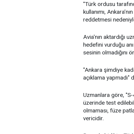
"Türk ordusu tarafın
kullanımı, Ankara’nı
reddetmesi nedeniyle
Avia'nın aktardığı uz
hedefini vurduğu anı
sesinin olmadığını ö
"Ankara şimdiye kadar
açıklama yapmadı" de
Uzmanlara göre, "S-
üzerinde test edilebi
olmaması, füze patl
vericidir.