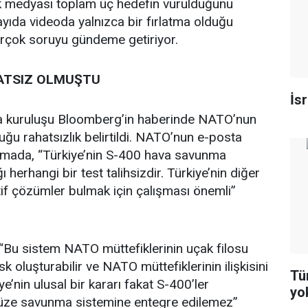
rk medyası toplam üç hedefin vurulduğunu
ayıda videoda yalnızca bir fırlatma olduğu
irçok soruyu gündeme getiriyor.
ATSIZ OLMUŞTU
İs
 kuruluşu Bloomberg’in haberinde NATO’nun
u rahatsızlık belirtildi. NATO’nun e-posta
lamada, “Türkiye’nin S-400 hava savunma
ığı herhangi bir test talihsizdir. Türkiye’nin diğer
atif çözümler bulmak için çalışması önemli”
“Bu sistem NATO müttefiklerinin uçak filosu
sk oluşturabilir ve NATO müttefiklerinin ilişkisini
Tür
iye’nin ulusal bir kararı fakat S-400’ler
yo
üze savunma sistemine entegre edilemez”