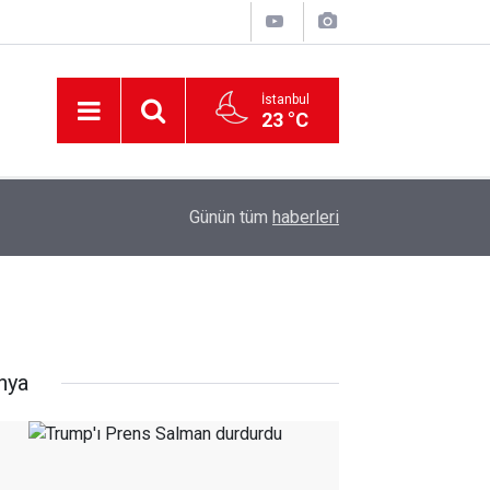
İstanbul
23 °C
12:56
İzmir 112’de Kan Donduran İddialar!
Günün tüm
haberleri
nya