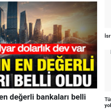
İs
en değerli bankaları belli
Tür
yo