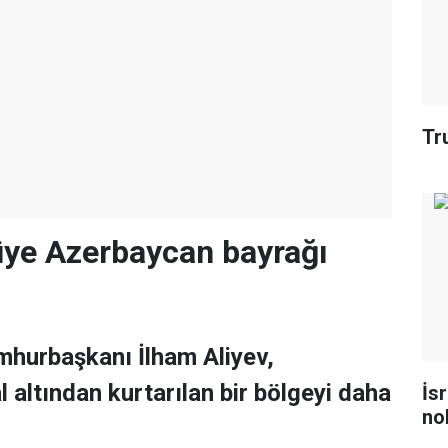
Tr
üye Azerbaycan bayrağı
hurbaşkanı İlham Aliyev,
 altından kurtarılan bir bölgeyi daha
İs
no