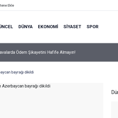
itene Ekle
ÜNCEL
DÜNYA
EKONOMI
SIYASET
SPOR
avalarda Ödem Şikayetini Hafife Almayın!
aycan bayrağı dikildi
Dü