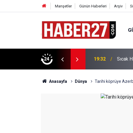
Manşetler
Günün Haberleri
Arşiv
S
G
vlendirme’ Tepkisi!
24
19:32
Sıcak H
Anasayfa
Dünya
Tarihi köprüye Azerb