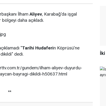
başkanı İlham
Aliyev
, Karabağ'da işgal
ir bölgeyi daha açıkladı.
açıklamadı "
Tarihi Hudaferi
n Köprüsü'ne
İki
ikildi" dedi.
rttv.com.tr/gundem/ilham-aliyev-duyurdu-
baycan-bayragi-dikildi-h50637.html
**