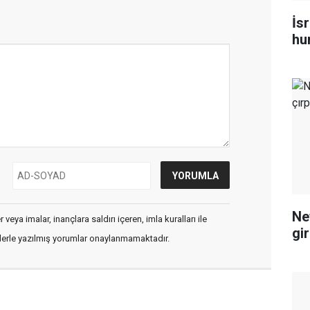
İsr
hu
Ne
veya imalar, inançlara saldırı içeren, imla kuralları ile
gi
flerle yazılmış yorumlar onaylanmamaktadır.