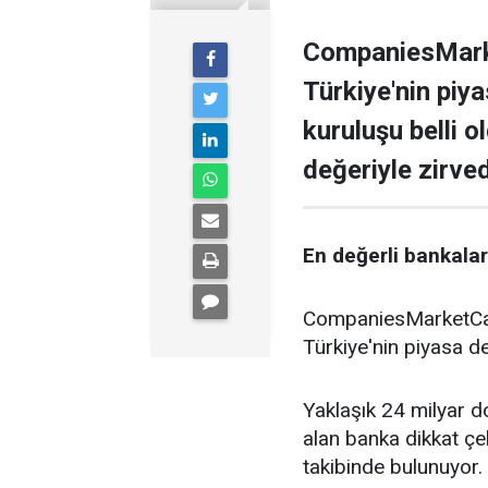
CompaniesMarke
Türkiye'nin piy
kuruluşu belli o
değeriyle zirve
En değerli bankalar 
CompaniesMarketCap 
Türkiye'nin piyasa de
Yaklaşık 24 milyar do
alan banka dikkat çe
takibinde bulunuyor.