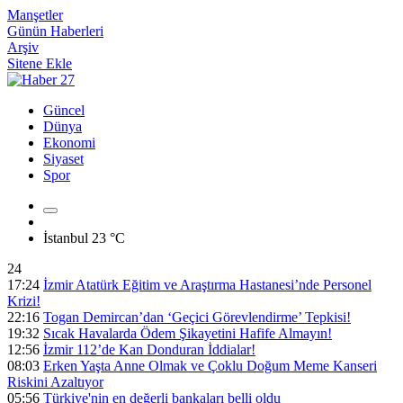
Manşetler
Günün Haberleri
Arşiv
Sitene Ekle
Güncel
Dünya
Ekonomi
Siyaset
Spor
İstanbul
23 °C
24
17:24
İzmir Atatürk Eğitim ve Araştırma Hastanesi’nde Personel
Krizi!
22:16
Togan Demircan’dan ‘Geçici Görevlendirme’ Tepkisi!
19:32
Sıcak Havalarda Ödem Şikayetini Hafife Almayın!
12:56
İzmir 112’de Kan Donduran İddialar!
08:03
Erken Yaşta Anne Olmak ve Çoklu Doğum Meme Kanseri
Riskini Azaltıyor
05:56
Türkiye'nin en değerli bankaları belli oldu