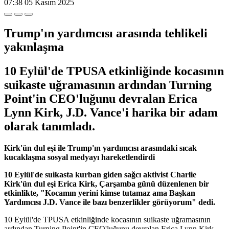
07:38
05 Kasım 2025
Trump'ın yardımcısı arasında tehlikeli
yakınlaşma
10 Eylül'de TPUSA etkinliğinde kocasının
suikaste uğramasının ardından Turning
Point'in CEO'luğunu devralan Erica
Lynn Kirk, J.D. Vance'i harika bir adam
olarak tanımladı.
Kirk'ün dul eşi ile Trump'ın yardımcısı arasındaki sıcak
kucaklaşma sosyal medyayı hareketlendirdi
10 Eylül'de suikasta kurban giden sağcı aktivist Charlie
Kirk'ün dul eşi Erica Kirk, Çarşamba günü düzenlenen bir
etkinlikte, "Kocamın yerini kimse tutamaz ama Başkan
Yardımcısı J.D. Vance ile bazı benzerlikler görüyorum" dedi.
10 Eylül'de TPUSA etkinliğinde kocasının suikaste uğramasının
ardından Turning Point'in CEO'luğunu devralan Erica Lynn Kirk,