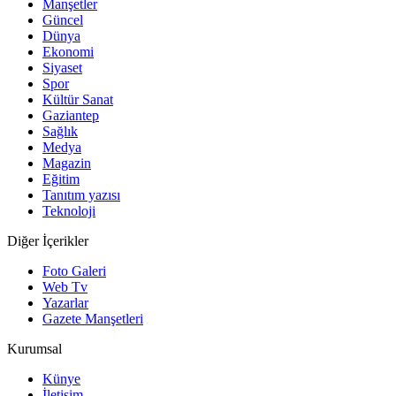
Manşetler
Güncel
Dünya
Ekonomi
Siyaset
Spor
Kültür Sanat
Gaziantep
Sağlık
Medya
Magazin
Eğitim
Tanıtım yazısı
Teknoloji
Diğer İçerikler
Foto Galeri
Web Tv
Yazarlar
Gazete Manşetleri
Kurumsal
Künye
İletişim