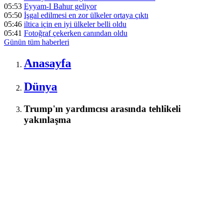
05:53
Eyyam-I Bahur geliyor
05:50
İşgal edilmesi en zor ülkeler ortaya çıktı
05:46
iltica için en iyi ülkeler belli oldu
05:41
Fotoğraf çekerken canından oldu
Günün tüm
haberleri
Anasayfa
Dünya
Trump'ın yardımcısı arasında tehlikeli
yakınlaşma