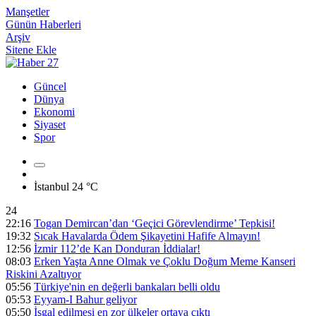
Manşetler
Günün Haberleri
Arşiv
Sitene Ekle
Güncel
Dünya
Ekonomi
Siyaset
Spor
İstanbul
24 °C
24
22:16
Togan Demircan’dan ‘Geçici Görevlendirme’ Tepkisi!
19:32
Sıcak Havalarda Ödem Şikayetini Hafife Almayın!
12:56
İzmir 112’de Kan Donduran İddialar!
08:03
Erken Yaşta Anne Olmak ve Çoklu Doğum Meme Kanseri
Riskini Azaltıyor
05:56
Türkiye'nin en değerli bankaları belli oldu
05:53
Eyyam-I Bahur geliyor
05:50
İşgal edilmesi en zor ülkeler ortaya çıktı