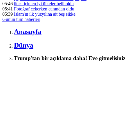
05:46
iltica için en iyi ülkeler belli oldu
05:41
Fotoğraf çekerken canından oldu
05:39
İslam'ın ilk yüzyılına ait beş sikke
Günün tüm
haberleri
Anasayfa
Dünya
Trump'tan bir açıklama daha! Eve gitmelisiniz