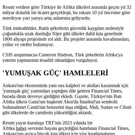
Resmi verilere göre Türkiye ile Afrika ülkeleri arasında geçen yıl 32
milyar dolarlık bir ticaret gerçekleşti, bu rakam 10 yıl öncesine göre
neredeyse yarı yarıya artış anlamına geliyordu.
Türk müteahhitler, Batılı şirketlerin güvenlik kaygıları nedeniyle
çoğunlukla uzak durduğu Nijer gibi ülkeler dahil kıta genelinde
1800 altyapı projesinde rol aldı. Bu projeler arasında havalimanları,
yollar ve oteller bulunuyor.
CSIS araştırmacısı Cameron Hudson, Türk şirketlerin Afrika'ya
yatırım yapmasının tesadüf olmadığını vurguluyor.
'YUMUŞAK GÜÇ' HAMLELERİ
Ankara'nın ekonominin yanı sıra kalpleri ve akılları kazanmak için
'yumuşak güç' yatırımları yaptığını dile getiren Financial Times,
burada dinin devreye girdiğini ekledi. Gazete, Türkiye'nin Batı
Afrika ülkesi Gana'nın başkenti Akra'da İstanbul'un sembolü
Sultanahmet Camii'nin benzerini inşa ettiğini, Mali, Sudan ve Cibuti
gibi ülkelerde de camilerin yükseldiğini aktardı.
Resmi yayın kuruluşu TRT'nin 2023 yılında bir
Afrika
haber
servisini hayata geçirdiğini hatırlatan Financial Times,
Ankara'nın ayrıca birçok kıta ülkesi için vize kısıtlamalarını