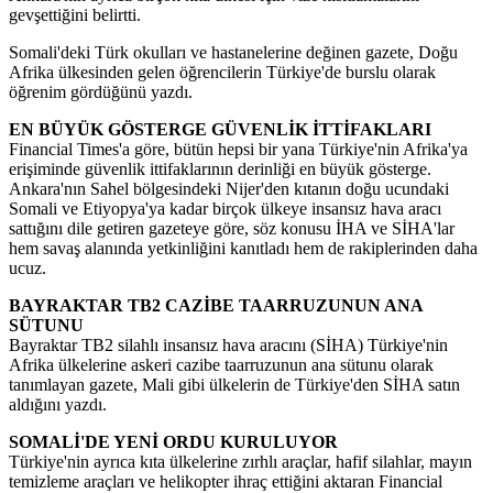
gevşettiğini belirtti.
Somali'deki Türk okulları ve hastanelerine değinen gazete, Doğu
Afrika ülkesinden gelen öğrencilerin Türkiye'de burslu olarak
öğrenim gördüğünü yazdı.
EN BÜYÜK GÖSTERGE GÜVENLİK İTTİFAKLARI
Financial Times'a göre, bütün hepsi bir yana Türkiye'nin Afrika'ya
erişiminde güvenlik ittifaklarının derinliği en büyük gösterge.
Ankara'nın Sahel bölgesindeki Nijer'den kıtanın doğu ucundaki
Somali ve Etiyopya'ya kadar birçok ülkeye insansız hava aracı
sattığını dile getiren gazeteye göre, söz konusu İHA ve SİHA'lar
hem savaş alanında yetkinliğini kanıtladı hem de rakiplerinden daha
ucuz.
BAYRAKTAR TB2 CAZİBE TAARRUZUNUN ANA
SÜTUNU
Bayraktar TB2 silahlı insansız hava aracını (SİHA) Türkiye'nin
Afrika ülkelerine askeri cazibe taarruzunun ana sütunu olarak
tanımlayan gazete, Mali gibi ülkelerin de Türkiye'den SİHA satın
aldığını yazdı.
SOMALİ'DE YENİ ORDU KURULUYOR
Türkiye'nin ayrıca kıta ülkelerine zırhlı araçlar, hafif silahlar, mayın
temizleme araçları ve helikopter ihraç ettiğini aktaran Financial