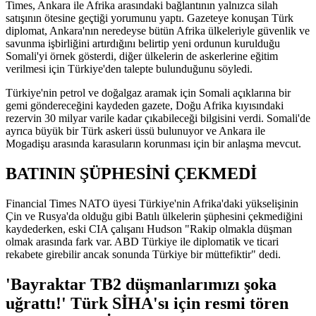
Times, Ankara ile Afrika arasındaki bağlantının yalnızca silah
satışının ötesine geçtiği yorumunu yaptı. Gazeteye konuşan Türk
diplomat, Ankara'nın neredeyse bütün Afrika ülkeleriyle güvenlik ve
savunma işbirliğini artırdığını belirtip yeni ordunun kurulduğu
Somali'yi örnek gösterdi, diğer ülkelerin de askerlerine eğitim
verilmesi için Türkiye'den talepte bulunduğunu söyledi.
Türkiye'nin petrol ve doğalgaz aramak için Somali açıklarına bir
gemi göndereceğini kaydeden gazete, Doğu Afrika kıyısındaki
rezervin 30 milyar varile kadar çıkabileceği bilgisini verdi. Somali'de
ayrıca büyük bir Türk askeri üssü bulunuyor ve Ankara ile
Mogadişu arasında karasuların korunması için bir anlaşma mevcut.
BATININ ŞÜPHESİNİ ÇEKMEDİ
Financial Times NATO üyesi Türkiye'nin Afrika'daki yükselişinin
Çin ve Rusya'da olduğu gibi Batılı ülkelerin şüphesini çekmediğini
kaydederken, eski CIA çalışanı Hudson "Rakip olmakla düşman
olmak arasında fark var. ABD Türkiye ile diplomatik ve ticari
rekabete girebilir ancak sonunda Türkiye bir müttefiktir" dedi.
'Bayraktar TB2 düşmanlarımızı şoka
uğrattı!' Türk SİHA'sı için resmi tören