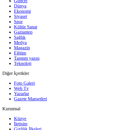
Güncel
Dünya
Ekonomi
Siyaset
Spor
Kültür Sanat
Gaziantep
Sağlık
Medya
Magazin
Eğitim
Tanıtım yazısı
Teknoloji
Diğer İçerikler
Foto Galeri
Web Tv
Yazarlar
Gazete Manşetleri
Kurumsal
Künye
İletişim
Gizlilik İlkeleri