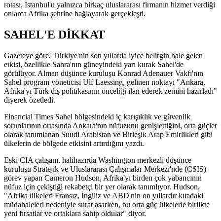
rotası, İstanbul'u yalnızca birkaç uluslararası firmanın hizmet verdiği
onlarca Afrika şehrine bağlayarak gerçekleşti.
SAHEL'E DİKKAT
Gazeteye göre, Türkiye'nin son yıllarda iyice belirgin hale gelen
etkisi, özellikle Sahra'nın güneyindeki yarı kurak Sahel'de
görülüyor. Alman düşünce kuruluşu Konrad Adenauer Vakfı'nın
Sahel program yöneticisi Ulf Laessing, gelinen noktayı "Ankara,
Afrika'yı Türk dış politikasının önceliği ilan ederek zemini hazırladı"
diyerek özetledi.
Financial Times Sahel bölgesindeki iç karışıklık ve güvenlik
sorunlarının ortasında Ankara'nın nüfuzunu genişlettiğini, orta güçler
olarak tanımlanan Suudi Arabistan ve Birleşik Arap Emirlikleri gibi
ülkelerin de bölgede etkisini artırdığını yazdı.
Eski CIA çalışanı, halihazırda Washington merkezli düşünce
kuruluşu Stratejik ve Uluslararası Çalışmalar Merkezi'nde (CSIS)
görev yapan Cameron Hudson, Afrika'yı birden çok yabancının
nüfuz için çekiştiği rekabetçi bir yer olarak tanımlıyor. Hudson,
"Afrika ülkeleri Fransız, İngiliz ve ABD'nin on yıllardır kıtadaki
müdahaleleri nedeniyle surat asarken, bu orta güç ülkelerle birlikte
yeni fırsatlar ve ortaklara sahip oldular" diyor.