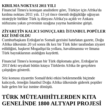
KIRILMA NOKTASI 2011 YILI
Financial Times'a konuşan analistlere göre, Türkiye için Afrika'da
kırılma noktası 2011 yılı. 13 yıl önce önemli değişikliğe uğrayan
stratejiyle birlikte Türk iş dünyası Afrika'ya açıldı ve Ankara
nüfuzunu yakın çevresinin uzağına yayma hamlesine girişti.
ZİYARETİN KALICI SONUÇLARI: İSTANBUL POPÜLER
KIZ İSMİ OLDU
Cumhurbaşkanı Erdoğan'ın Somali gezisini hatırlatan gazete, Doğu
Afrika ülkesinin 20 yıl sonra ilk kez bir Türk lider tarafından ziyaret
edildiğini, başkent Mogadişu'da yollara, havalimanına ve limana
Türk bayraklarının asıldığını kaydetti.
Financial Times'a konuşan bir Türk diplomata göre, Erdoğan'ın
2011'deki seyahati bütün kıtaya Türklerin Afrika ile gerçekten
çalıştığını gösterdi.
Söz konusu ziyaretin Somali'deki etkisi beklenmedik biçimde
kalıcıydı, örneğin İstanbul Doğu Afrika ülkesinde giderek popüler
hale gelen bir kız ismine dönüştü.
TÜRK MÜTEAHHİTLERDEN KITA
GENELİNDE 1800 ALTYAPI PROJESİ