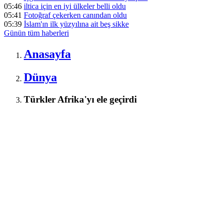
05:46
iltica için en iyi ülkeler belli oldu
05:41
Fotoğraf çekerken canından oldu
05:39
İslam'ın ilk yüzyılına ait beş sikke
Günün tüm
haberleri
Anasayfa
Dünya
Türkler Afrika'yı ele geçirdi