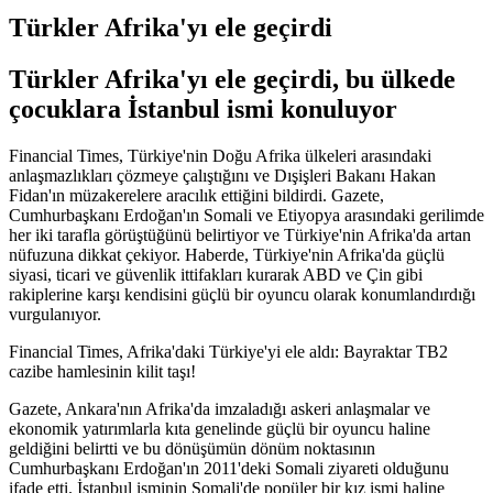
Türkler Afrika'yı ele geçirdi
Türkler Afrika'yı ele geçirdi, bu ülkede
çocuklara İstanbul ismi konuluyor
Financial Times, Türkiye'nin Doğu Afrika ülkeleri arasındaki
anlaşmazlıkları çözmeye çalıştığını ve Dışişleri Bakanı Hakan
Fidan'ın müzakerelere aracılık ettiğini bildirdi. Gazete,
Cumhurbaşkanı Erdoğan'ın Somali ve Etiyopya arasındaki gerilimde
her iki tarafla görüştüğünü belirtiyor ve Türkiye'nin Afrika'da artan
nüfuzuna dikkat çekiyor. Haberde, Türkiye'nin Afrika'da güçlü
siyasi, ticari ve güvenlik ittifakları kurarak ABD ve Çin gibi
rakiplerine karşı kendisini güçlü bir oyuncu olarak konumlandırdığı
vurgulanıyor.
Financial Times, Afrika'daki Türkiye'yi ele aldı: Bayraktar TB2
cazibe hamlesinin kilit taşı!
Gazete, Ankara'nın Afrika'da imzaladığı askeri anlaşmalar ve
ekonomik yatırımlarla kıta genelinde güçlü bir oyuncu haline
geldiğini belirtti ve bu dönüşümün dönüm noktasının
Cumhurbaşkanı Erdoğan'ın 2011'deki Somali ziyareti olduğunu
ifade etti. İstanbul isminin Somali'de popüler bir kız ismi haline