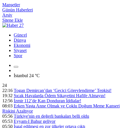
Manşetler
Günün Haberleri
Arşiv
Sitene Ekle
Güncel
Dünya
Ekonomi
Siyaset
Spor
İstanbul
24 °C
24
22:16
Togan Demircan’dan ‘Geçici Görevlendirme’ Tepkisi!
19:32
Sıcak Havalarda Ödem Şikayetini Hafife Almayın!
12:56
İzmir 112’de Kan Donduran İddialar!
08:03
Erken Yaşta Anne Olmak ve Çoklu Doğum Meme Kanseri
Riskini Azaltıyor
05:56
Türkiye'nin en değerli bankaları belli oldu
05:53
Eyyam-I Bahur geliyor
05:50
İşgal edilmesi en zor ülkeler ortaya çıktı