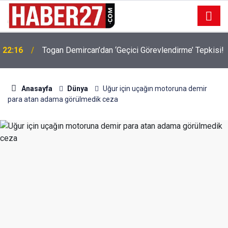
22:16
Togan Demircan’dan ‘Geçici Görevlendirme’ Tepkisi!
19:32
Sıcak Havalarda Ödem Şikayetini Hafife Almayın!
Anasayfa
Dünya
Uğur için uçağın motoruna demir
para atan adama görülmedik ceza