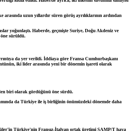
erdiği iddia edildi. Haberde ayrıca, iki ülkenin savunma sanayisi
 arasında uzun yıllardır süren görüş ayrılıklarının ardından
aslar yoğunlaştı. Haberde, geçmişte Suriye, Doğu Akdeniz ve
 öne sürüldü.
rıntıya da yer verildi. İddiaya göre Fransa Cumhurbaşkanı
ün, iki lider arasında yeni bir dönemin işareti olarak
rden biri olarak gördüğünü öne sürdü.
amında da Türkiye ile iş birliğinin önümüzdeki dönemde daha
 Güler'in Türkiye'nin Fransız-İtalyan ortak üretimi SAMP/T hava