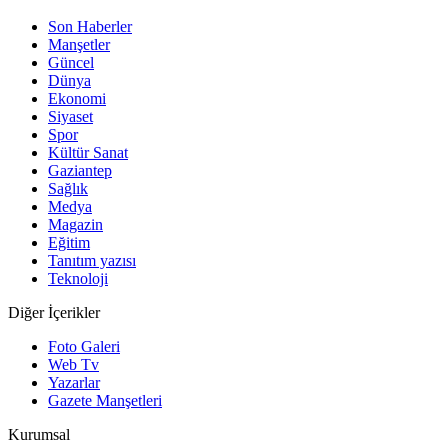
Son Haberler
Manşetler
Güncel
Dünya
Ekonomi
Siyaset
Spor
Kültür Sanat
Gaziantep
Sağlık
Medya
Magazin
Eğitim
Tanıtım yazısı
Teknoloji
Diğer İçerikler
Foto Galeri
Web Tv
Yazarlar
Gazete Manşetleri
Kurumsal