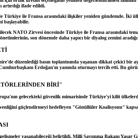
 için ortak üretim seçeneğinin yeniden değerlendirilmesi talimatı v
 artırdığı ifade edildi.
rkiye ile Fransa arasındaki ilişkiler yeniden gündemde. İki ülke
i başlayabilir.
rilecek NATO Zirvesi öncesinde Türkiye ile Fransa arasındaki tem
önetimlerinin, son dönemde daha yapıcı bir diyalog zemini aradığı
Tİ
de düzenlediği basın toplantısında yaşanan dikkat çekici bir ay
urbaşkanı Erdoğan'ın yanında oturmayı tercih etti. Bu görüntün
KTÖRLERİNDEN BİRİ"
rupa'nın gelecekteki güvenlik mimarisinde Türkiye'yi kilit ülkele
enliğini güçlendirmeyi hedefleyen "Gönüllüler Koalisyonu" kaps
ASI
gelişmeler yaşanabileceği belirtildi. Milli Savunma Bakanı Yaşar