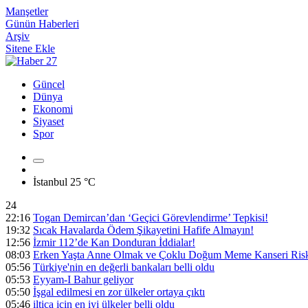
Manşetler
Günün Haberleri
Arşiv
Sitene Ekle
Güncel
Dünya
Ekonomi
Siyaset
Spor
İstanbul
25 °C
24
22:16
Togan Demircan’dan ‘Geçici Görevlendirme’ Tepkisi!
19:32
Sıcak Havalarda Ödem Şikayetini Hafife Almayın!
12:56
İzmir 112’de Kan Donduran İddialar!
08:03
Erken Yaşta Anne Olmak ve Çoklu Doğum Meme Kanseri Riski
05:56
Türkiye'nin en değerli bankaları belli oldu
05:53
Eyyam-I Bahur geliyor
05:50
İşgal edilmesi en zor ülkeler ortaya çıktı
05:46
iltica için en iyi ülkeler belli oldu