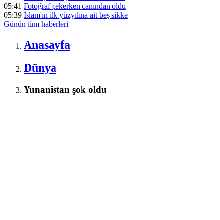
05:41
Fotoğraf çekerken canından oldu
05:39
İslam'ın ilk yüzyılına ait beş sikke
Günün tüm
haberleri
Anasayfa
Dünya
Yunanistan şok oldu