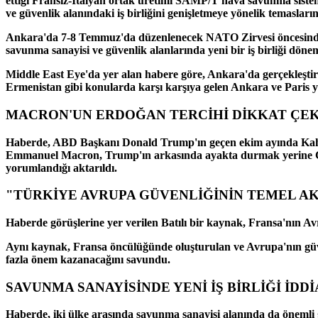
ettiği Fransız-İtalyan ortak üretimi SAMP/T hava savunma sistemi
ve güvenlik alanındaki iş birliğini genişletmeye yönelik temaslarını
Ankara'da 7-8 Temmuz'da düzenlenecek NATO Zirvesi öncesinde Tü
savunma sanayisi ve güvenlik alanlarında yeni bir iş birliği dönem
Middle East Eye'da yer alan habere göre, Ankara'da gerçekleşti
Ermenistan gibi konularda karşı karşıya gelen Ankara ve Paris y
MACRON'UN ERDOĞAN TERCİHİ DİKKAT ÇEK
Haberde, ABD Başkanı Donald Trump'ın geçen ekim ayında Kahire'
Emmanuel Macron, Trump'ın arkasında ayakta durmak yerine Cumh
yorumlandığı aktarıldı.
"TÜRKİYE AVRUPA GÜVENLİĞİNİN TEMEL A
Haberde görüşlerine yer verilen Batılı bir kaynak, Fransa'nın Av
Aynı kaynak, Fransa öncülüğünde oluşturulan ve Avrupa'nın güv
fazla önem kazanacağını savundu.
SAVUNMA SANAYİSİNDE YENİ İŞ BİRLİĞİ İDDİ
Haberde, iki ülke arasında savunma sanayisi alanında da önemli 