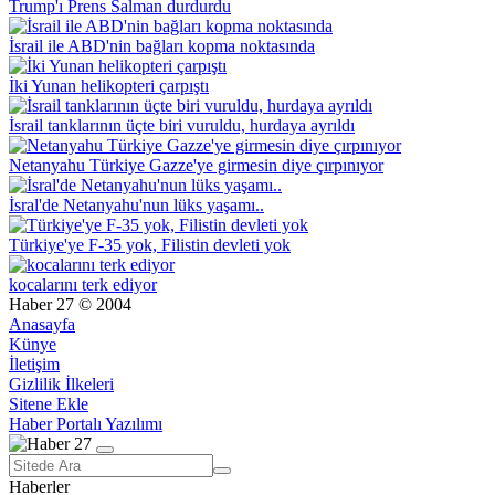
Trump'ı Prens Salman durdurdu
İsrail ile ABD'nin bağları kopma noktasında
İki Yunan helikopteri çarpıştı
İsrail tanklarının üçte biri vuruldu, hurdaya ayrıldı
Netanyahu Türkiye Gazze'ye girmesin diye çırpınıyor
İsral'de Netanyahu'nun lüks yaşamı..
Türkiye'ye F-35 yok, Filistin devleti yok
kocalarını terk ediyor
Haber 27 © 2004
Anasayfa
Künye
İletişim
Gizlilik İlkeleri
Sitene Ekle
Haber Portalı Yazılımı
Haberler