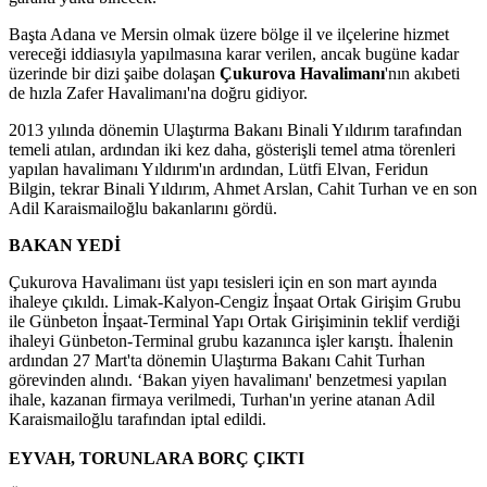
Başta Adana ve Mersin olmak üzere bölge il ve ilçelerine hizmet
vereceği iddiasıyla yapılmasına karar verilen, ancak bugüne kadar
üzerinde bir dizi şaibe dolaşan
Çukurova Havalimanı
'nın akıbeti
de hızla Zafer Havalimanı'na doğru gidiyor.
2013 yılında dönemin Ulaştırma Bakanı Binali Yıldırım tarafından
temeli atılan, ardından iki kez daha, gösterişli temel atma törenleri
yapılan havalimanı Yıldırım'ın ardından, Lütfi Elvan, Feridun
Bilgin, tekrar Binali Yıldırım, Ahmet Arslan, Cahit Turhan ve en son
Adil Karaismailoğlu bakanlarını gördü.
BAKAN YEDİ
Çukurova Havalimanı üst yapı tesisleri için en son mart ayında
ihaleye çıkıldı. Limak-Kalyon-Cengiz İnşaat Ortak Girişim Grubu
ile Günbeton İnşaat-Terminal Yapı Ortak Girişiminin teklif verdiği
ihaleyi Günbeton-Terminal grubu kazanınca işler karıştı. İhalenin
ardından 27 Mart'ta dönemin Ulaştırma Bakanı Cahit Turhan
görevinden alındı. ‘Bakan yiyen havalimanı' benzetmesi yapılan
ihale, kazanan firmaya verilmedi, Turhan'ın yerine atanan Adil
Karaismailoğlu tarafından iptal edildi.
EYVAH, TORUNLARA BORÇ ÇIKTI