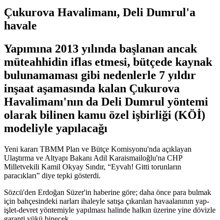
Çukurova Havalimanı, Deli Dumrul'a
havale
Yapımına 2013 yılında başlanan ancak
müteahhidin iflas etmesi, bütçede kaynak
bulunamaması gibi nedenlerle 7 yıldır
inşaat aşamasında kalan Çukurova
Havalimanı'nın da Deli Dumrul yöntemi
olarak bilinen kamu özel işbirliği (KÖİ)
modeliyle yapılacağı
Yeni kararı TBMM Plan ve Bütçe Komisyonu'nda açıklayan
Ulaştırma ve Altyapı Bakanı Adil Karaismailoğlu'na CHP
Milletvekili Kamil Okyay Sındır, “Eyvah! Gitti torunların
paracıkları” diye tepki gösterdi.
Sözcü'den Erdoğan Süzer'in haberine göre; daha önce para bulmak
için bahçesindeki narları ihaleyle satışa çıkarılan havaalanının yap-
işlet-devret yöntemiyle yapılması halinde halkın üzerine yine dövizle
garanti yükü binecek.