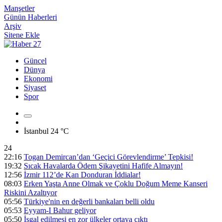
Manşetler
Günün Haberleri
Arşiv
Sitene Ekle
Güncel
Dünya
Ekonomi
Siyaset
Spor
İstanbul
24 °C
24
22:16
Togan Demircan’dan ‘Geçici Görevlendirme’ Tepkisi!
19:32
Sıcak Havalarda Ödem Şikayetini Hafife Almayın!
12:56
İzmir 112’de Kan Donduran İddialar!
08:03
Erken Yaşta Anne Olmak ve Çoklu Doğum Meme Kanseri
Riskini Azaltıyor
05:56
Türkiye'nin en değerli bankaları belli oldu
05:53
Eyyam-I Bahur geliyor
05:50
İşgal edilmesi en zor ülkeler ortaya çıktı