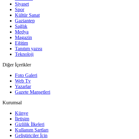
Siyaset
Spor
Kültür Sanat
Gaziantep
Sağlık
Medya
Magazin
Eğitim
Tanıtım yazısı
Teknoloji
Diğer İçerikler
Foto Galeri
Web Tv
Yazarlar
Gazete Manşetleri
Kurumsal
Künye
İletişim
Gizlilik İlkeleri
Kullanım Şartları
Geliştiriciler İçin