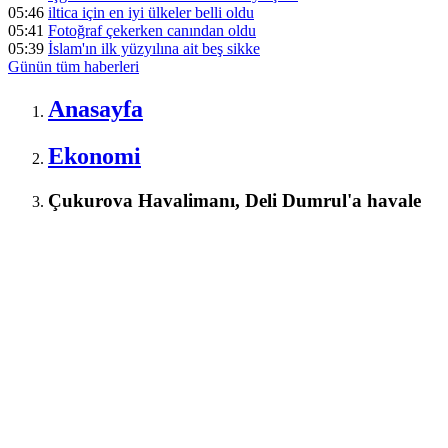
05:46
iltica için en iyi ülkeler belli oldu
05:41
Fotoğraf çekerken canından oldu
05:39
İslam'ın ilk yüzyılına ait beş sikke
Günün tüm
haberleri
Anasayfa
Ekonomi
Çukurova Havalimanı, Deli Dumrul'a havale