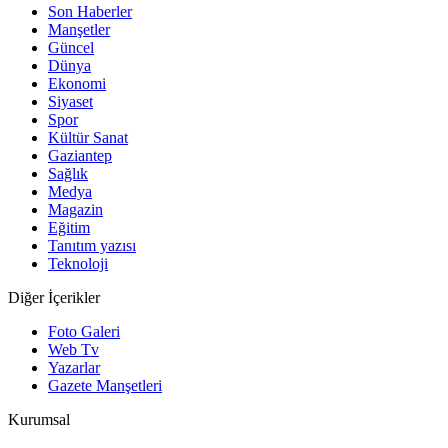
Son Haberler
Manşetler
Güncel
Dünya
Ekonomi
Siyaset
Spor
Kültür Sanat
Gaziantep
Sağlık
Medya
Magazin
Eğitim
Tanıtım yazısı
Teknoloji
Diğer İçerikler
Foto Galeri
Web Tv
Yazarlar
Gazete Manşetleri
Kurumsal