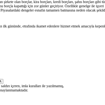
n şirkete olan borçlar, kira borçları, kredi borçları, şahıs borçları gi
borçla kapattığı için zor günler geçiriyor. Özellikle genelge ile işyer
 Piyasalardaki dengeler esnafın tamamen batmasına neden olacak şekil
 ilk gününde, etrafında ikamet edenlere hizmet etmek amacıyla kepenkl
saldırı içeren, imla kuralları ile yazılmamış,
 onaylanmamaktadır.