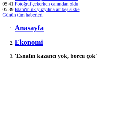
05:41
Fotoğraf çekerken canından oldu
05:39
İslam'ın ilk yüzyılına ait beş sikke
Günün tüm
haberleri
Anasayfa
Ekonomi
'Esnafın kazancı yok, borcu çok'