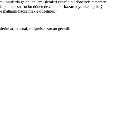
bi tüm konularda gelebilen icra işlemleri esnafın bu dönemde tamamen
i kapatılan esnafın bu dönemde zaten bir
kazancı yok
ken, çektiği
de mallarını haczetmekle düzelmez.”
erini açan esnaf, müşterisiz zaman geçirdi.