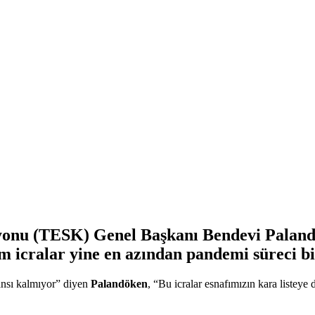
yonu (TESK) Genel Başkanı Bendevi Paland
üm icralar yine en azından pandemi süreci b
ansı kalmıyor” diyen
Palandöken
, “Bu icralar esnafımızın kara listey