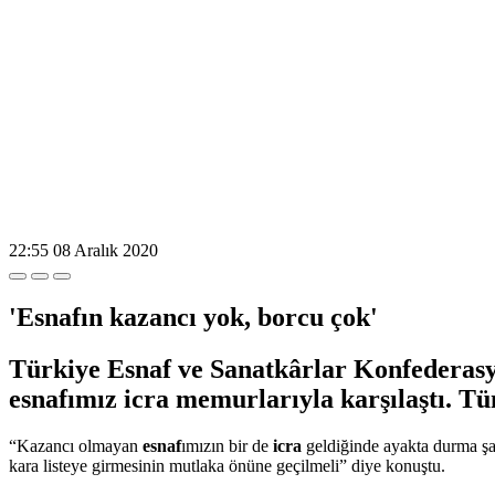
22:55
08 Aralık 2020
'Esnafın kazancı yok, borcu çok'
Türkiye Esnaf ve Sanatkârlar Konfederas
esnafımız icra memurlarıyla karşılaştı. T
“Kazancı olmayan
esnaf
ımızın bir de
icra
geldiğinde ayakta durma ş
kara listeye girmesinin mutlaka önüne geçilmeli” diye konuştu.