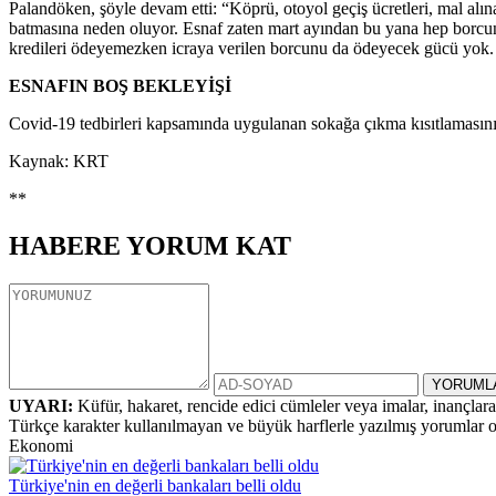
Palandöken, şöyle devam etti: “Köprü, otoyol geçiş ücretleri, mal alına
batmasına neden oluyor. Esnaf zaten mart ayından bu yana hep borcunu 
kredileri ödeyemezken icraya verilen borcunu da ödeyecek gücü yok.
ESNAFIN BOŞ BEKLEYİŞİ
Covid-19 tedbirleri kapsamında uygulanan sokağa çıkma kısıtlamasının
Kaynak: KRT
**
HABERE
YORUM KAT
UYARI:
Küfür, hakaret, rencide edici cümleler veya imalar, inançlara 
Türkçe karakter kullanılmayan ve büyük harflerle yazılmış yorumlar
Ekonomi
Türkiye'nin en değerli bankaları belli oldu