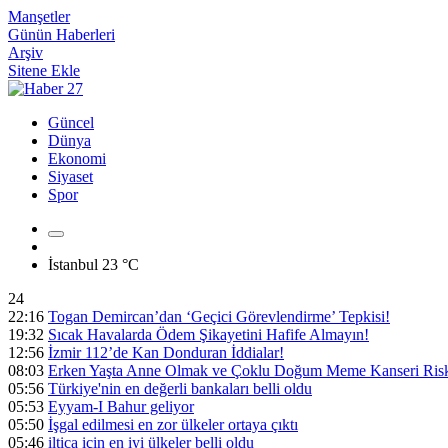
Manşetler
Günün Haberleri
Arşiv
Sitene Ekle
Güncel
Dünya
Ekonomi
Siyaset
Spor
İstanbul
23 °C
24
22:16
Togan Demircan’dan ‘Geçici Görevlendirme’ Tepkisi!
19:32
Sıcak Havalarda Ödem Şikayetini Hafife Almayın!
12:56
İzmir 112’de Kan Donduran İddialar!
08:03
Erken Yaşta Anne Olmak ve Çoklu Doğum Meme Kanseri Riski
05:56
Türkiye'nin en değerli bankaları belli oldu
05:53
Eyyam-I Bahur geliyor
05:50
İşgal edilmesi en zor ülkeler ortaya çıktı
05:46
iltica için en iyi ülkeler belli oldu