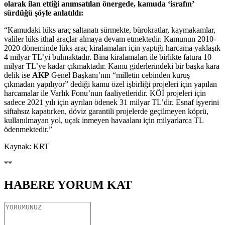
olarak ilan ettiği anımsatılan önergede, kamuda ‘israfın’
sürdüğü şöyle anlatıldı:
“Kamudaki lüks araç saltanatı sürmekte, bürokratlar, kaymakamlar,
valiler lüks ithal araçlar almaya devam etmektedir. Kamunun 2010-
2020 döneminde lüks araç kiralamaları için yaptığı harcama yaklaşık
4 milyar TL’yi bulmaktadır. Bina kiralamaları ile birlikte fatura 10
milyar TL’ye kadar çıkmaktadır. Kamu giderlerindeki bir başka kara
delik ise
AKP
Genel Başkanı’nın “milletin cebinden kuruş
çıkmadan yapılıyor” dediği kamu özel işbirliği projeleri için yapılan
harcamalar ile Varlık Fonu’nun faaliyetleridir. KÖİ projeleri için
sadece 2021 yılı için ayrılan ödenek 31 milyar TL’dir. Esnaf işyerini
siftahsız kapatırken, döviz garantili projelerde geçilmeyen köprü,
kullanılmayan yol, uçak inmeyen havaalanı için milyarlarca TL
ödenmektedir.”
Kaynak: KRT
**
HABERE
YORUM KAT