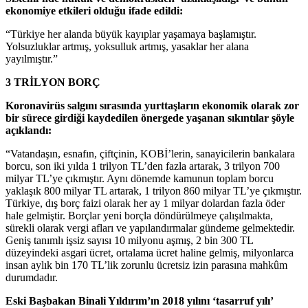
ekonomiye etkileri olduğu ifade edildi:
“Türkiye her alanda büyük kayıplar yaşamaya başlamıştır.
Yolsuzluklar artmış, yoksulluk artmış, yasaklar her alana
yayılmıştır.”
3 TRİLYON BORÇ
Koronavirüs salgını sırasında yurttaşların ekonomik olarak zor
bir sürece girdiği kaydedilen önergede yaşanan sıkıntılar şöyle
açıklandı:
“Vatandaşın, esnafın, çiftçinin, KOBİ’lerin, sanayicilerin bankalara
borcu, son iki yılda 1 trilyon TL’den fazla artarak, 3 trilyon 700
milyar TL’ye çıkmıştır. Aynı dönemde kamunun toplam borcu
yaklaşık 800 milyar TL artarak, 1 trilyon 860 milyar TL’ye çıkmıştır.
Türkiye, dış borç faizi olarak her ay 1 milyar dolardan fazla öder
hale gelmiştir. Borçlar yeni borçla döndürülmeye çalışılmakta,
sürekli olarak vergi afları ve yapılandırmalar gündeme gelmektedir.
Geniş tanımlı işsiz sayısı 10 milyonu aşmış, 2 bin 300 TL
düzeyindeki asgari ücret, ortalama ücret haline gelmiş, milyonlarca
insan aylık bin 170 TL’lik zorunlu ücretsiz izin parasına mahkûm
durumdadır.
Eski Başbakan Binali Yıldırım’ın 2018 yılını ‘tasarruf yılı’