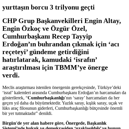
yurttaşın borcu 3 trilyonu geçti
CHP Grup Başkanvekilleri Engin Altay,
Engin Özkoç ve Özgür Özel,
Cumhurbaşkanı Recep Tayyip
Erdoğan’ın buhrandan çıkmak için ‘acı
reçeteyi’ gündeme getirdiğini
hatırlatarak, kamudaki ‘israfın’
araştırılması için TBMM’ye önerge
verdi.
Meclis araştırması istenilen önergenin gerekçesinde, Türkiye’deki
‘israf’ kalemleri arasında Cumhurbaşkanı Erdoğan’ın harcamaları da
gösterilerek, “
Cumhurbaşkanlığı
’nın ‘saray’ harcamaları da her
geçen yıl daha da büyümektedir. Yazlık saray, kışlık saray, uçak ve
lüks araç filosunun giderleri, Cumhurbaşkanlığı bütçesinde önemli
bir yer tutmaktadır” denildi.
Birgün'de yer alan habere göre, Önergede, Başkanlık
Sistemi’nde hukuk ve demokrasiden ‘uzaklaşıldığı’ ve bunun