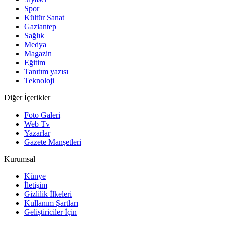
Spor
Kültür Sanat
Gaziantep
Sağlık
Medya
Magazin
Eğitim
Tanıtım yazısı
Teknoloji
Diğer İçerikler
Foto Galeri
Web Tv
Yazarlar
Gazete Manşetleri
Kurumsal
Künye
İletişim
Gizlilik İlkeleri
Kullanım Şartları
Geliştiriciler İçin