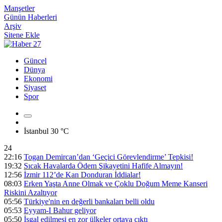
Manşetler
Günün Haberleri
Arşiv
Sitene Ekle
Güncel
Dünya
Ekonomi
Siyaset
Spor
İstanbul
30 °C
24
22:16
Togan Demircan’dan ‘Geçici Görevlendirme’ Tepkisi!
19:32
Sıcak Havalarda Ödem Şikayetini Hafife Almayın!
12:56
İzmir 112’de Kan Donduran İddialar!
08:03
Erken Yaşta Anne Olmak ve Çoklu Doğum Meme Kanseri
Riskini Azaltıyor
05:56
Türkiye'nin en değerli bankaları belli oldu
05:53
Eyyam-I Bahur geliyor
05:50
İşgal edilmesi en zor ülkeler ortaya çıktı