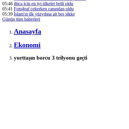
05:46
iltica için en iyi ülkeler belli oldu
05:41
Fotoğraf çekerken canından oldu
05:39
İslam'ın ilk yüzyılına ait beş sikke
Günün tüm
haberleri
Anasayfa
Ekonomi
yurttaşın borcu 3 trilyonu geçti