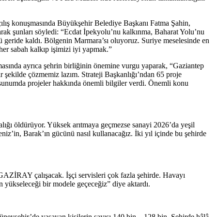
şmasında Büyükşehir Belediye Başkanı Fatma Şahin,
atarak şunları söyledi: “Ecdat İpekyolu’nu kalkınma, Baharat Yolu’nu
ü geride kaldı. Bölgenin Marmara’sı oluyoruz. Suriye meselesinde en
 her sabah kalkıp işimizi iyi yapmak.”
ıca şehrin birliğinin önemine vurgu yaparak, “Gaziantep
ir şekilde çözmemiz lazım. Strateji Başkanlığı’ndan 65 proje
 sunumda projeler hakkında önemli bilgiler verdi. Önemli konu
lığı öldürüyor. Yüksek arıtmaya geçmezse sanayi 2026’da yeşil
’in, Barak’ın gücünü nasıl kullanacağız. İki yıl içinde bu şehirde
 GAZİRAY çalışacak. İşçi servisleri çok fazla şehirde. Havayı
n yükseleceği bir modele geçeceğiz” diye aktardı.
eyşehir’de yaşayan kişilerin sayısı 140 bin – 128 bin. Şehirde hâlâ