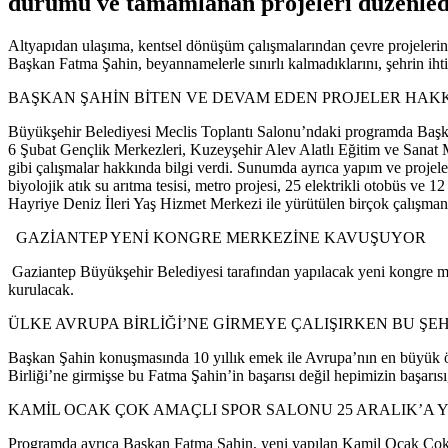
durumu ve tamamlanan projeleri düzenlediğ
Altyapıdan ulaşıma, kentsel dönüşüm çalışmalarından çevre projelerine
Başkan Fatma Şahin, beyannamelerle sınırlı kalmadıklarını, şehrin ihti
BAŞKAN ŞAHİN BİTEN VE DEVAM EDEN PROJELER HAK
Büyükşehir Belediyesi Meclis Toplantı Salonu’ndaki programda Başkan
6 Şubat Gençlik Merkezleri, Kuzeyşehir Alev Alatlı Eğitim ve Sanat 
gibi çalışmalar hakkında bilgi verdi. Sunumda ayrıca yapım ve projel
biyolojik atık su arıtma tesisi, metro projesi, 25 elektrikli otobüs v
Hayriye Deniz İleri Yaş Hizmet Merkezi ile yürütülen birçok çalışman
GAZİANTEP YENİ KONGRE MERKEZİNE KAVUŞUYOR
Gaziantep Büyükşehir Belediyesi tarafından yapılacak yeni kongre mer
kurulacak.
ÜLKE AVRUPA BİRLİĞİ’NE GİRMEYE ÇALIŞIRKEN BU ŞEHİ
Başkan Şahin konuşmasında 10 yıllık emek ile Avrupa’nın en büyük öd
Birliği’ne girmişse bu Fatma Şahin’in başarısı değil hepimizin başarısı
KAMİL OCAK ÇOK AMAÇLI SPOR SALONU 25 ARALIK’A 
Programda ayrıca Başkan Fatma Şahin, yeni yapılan Kamil Ocak Çok A