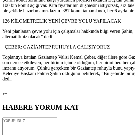
100 bin konut açığı var. Kira fiyatlarının düşmesini istiyorsak, arz-t
bir şekilde hazırlamamız lazım. 387 konut tamamlandı, her 6 ayda bi
126 KİLOMETRELİK YENİ ÇEVRE YOLU YAPILACAK
Yeni planlanan çevre yolu için çalışmalar hakkında bilgi veren Şahin,
alternatifimiz olacak” dedi.
ÇEBER: GAZİANTEP RUHUYLA ÇALIŞIYORUZ
Toplantıya katılan Gaziantep Valisi Kemal Çeber, diğer illere göre Gazi
son derece etkileyen, her birinin içinde olduğum, her birini beraber 
imzamı atıyorum. Çünkü gerçekten bir Gaziantep ruhuyla bunu yapıy
Belediye Başkanı Fatma Şahin olduğunu belirterek, “Bu şehirde bir u
dedi.
**
HABERE
YORUM KAT