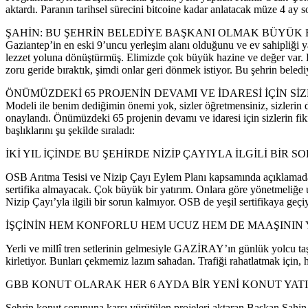
aktardı. Paranın tarihsel sürecini bitcoine kadar anlatacak müze 4 ay 
ŞAHİN: BU ŞEHRİN BELEDİYE BAŞKANI OLMAK BÜYÜK BİR ONU
Gaziantep’in en eski 9’uncu yerleşim alanı olduğunu ve ev sahipliği ya
lezzet yoluna dönüştürmüş. Elimizde çok büyük hazine ve değer var. B
zoru geride bıraktık, şimdi onlar geri dönmek istiyor. Bu şehrin bel
ÖNÜMÜZDEKİ 65 PROJENİN DEVAMI VE İDARESİ İÇİN SİZLERİN F
Modeli ile benim dediğimin önemi yok, sizler öğretmensiniz, sizlerin d
onaylandı. Önümüzdeki 65 projenin devamı ve idaresi için sizlerin fi
başlıklarını şu şekilde sıraladı:
İKİ YIL İÇİNDE BU ŞEHİRDE NİZİP ÇAYIYLA İLGİLİ BİR
OSB Arıtma Tesisi ve Nizip Çayı Eylem Planı kapsamında açıklamada 
sertifika almayacak. Çok büyük bir yatırım. Onlara göre yönetmeliğe
Nizip Çayı’yla ilgili bir sorun kalmıyor. OSB de yeşil sertifikaya geçi
İŞÇİNİN HEM KONFORLU HEM UCUZ HEM DE MAAŞININ
Yerli ve millî tren setlerinin gelmesiyle GAZİRAY’ın günlük yolcu taş
kirletiyor. Bunları çekmemiz lazım sahadan. Trafiği rahatlatmak için,
GBB KONUT OLARAK HER 6 AYDA BİR YENİ KONUT YATI
Şehrin konut sorununa karşı yürütülen projeleri aktaran Başkan Şahin