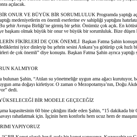
sonra açılacak.
R VE BÜYÜK BİR SORUMLULUK Programda yaptığı açılış konu
ptığı medeniyetlerin en önemli eserlerine ev sahipliği yaptığını hatırl
u şehir Avrupa Birliği’ne girmiş bir şehir. Önümüz çok açık. En kötüs
ediye başkanı olmak büyük bir onur ve büyük bir sorumluluk. Bize düşen
İKİRLERİ DE ÇOK ÖNEMLİ Başkan Fatma Şahin konuşmasında ayr
ediklerini iyice dinleyip bu şehrin sesini Ankara’ya götürüp çok hızlı b
kirleri de çok önemli” diye konuştu. Başkan Fatma Şahin ayrıca yaptığı
 SORUN KALMIYOR
bulunan Şahin, “Atılan su yönetmeliğe uygun ama ağacı kurutuyor, ba
 uygun ama doğayı kirletiyor. O zaman o Mezopotamya’nın, Doğu Akdeniz
yor” dedi.
 YÜKSELECEĞİ BİR MODELE GEÇECEĞİZ
ıma kapasitesinin 60 bine çıktığını ifade eden Şahin, “15 dakikada bir
 havayı rahatlatmak için. İşçinin hem konforlu hem ucuz hem de maaşını
RIMI YAPIYORUZ
, “GBB Konut olarak her 6 ayda bir konut yapıyoruz. Kuzeyşehir ve Gün