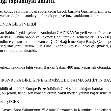
i toplantıyla anlattı.
, konut yatırımlarından spora kadar birçok başlıkta Gazi şehir için Gaz
yaçları doğrultusunda yeni birçok projeye imza attıklarını aktardı.
KINDA BİLGİ VERDİ
 Şahin, 1 yılda şehre kazandırılan GAZİRAY’ın yerli ve millî tren set
Merkezi, Kayna Sabun ve Pekmez Hanı, trafik düzenlemeleri, HAYDİ proj
endirme çalışmalarının devam ettiği Düzbağ İçme Suyu Barajı, Çetintepe
e 12 şarj istasyonu, Dülük-OSB Tüneli, köprülü kavşak ile yol çalışmala
ın son durumu aktarıldı.
kezi hakkında bilgi veren Başkan Şahin; 480 araç kapasiteli otoparkı, 1
R AVRUPA BİRLİĞİ’NE GİRMİŞSE BU FATMA ŞAHİN’İN BAŞ
ülü olan 2025 Europe Prize ödülünü Gazi şehrin aldığını hatırlatarak,
, bu şehrin, üst düzey yöneticilerinin, vakıf medeniyetinin başarısıdır” 
YETİŞECEK
maçlı Spor Salonu’nun 25 Aralık Gaziantep’in Kurtuluşu’na yetiştiril