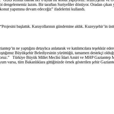
alebi dengelememiz lazım. Bir taraftan Suriyeliler dönüyor. Oradan çıkan
r konut yapımına devam edeceğiz” ifadelerini kullandı.
 “Projesini başlattık. Karayollarının gündemine aldık. Kuzeyşehir’in üs
antep’in ne yaptığını detaylıca anlatarak ve katılımcılara teşekkür eder
çalıştığımız Büyükşehir Belediyesinin yürüttüğü, tamamen destekçi olduğ
oruz.” Türkiye Büyük Millet Meclisi İdari Amiri ve MHP Gaziantep Mi
yum varsa, tüm Bakanlıklara gittiğinizde örnek gösterilen şehir Gazian