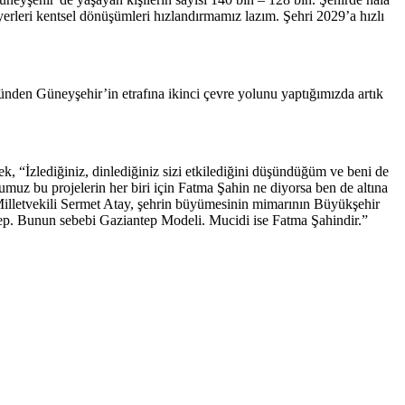
 yerleri kentsel dönüşümleri hızlandırmamız lazım. Şehri 2029’a hızlı
tünden Güneyşehir’in etrafına ikinci çevre yolunu yaptığımızda artık
ek, “İzlediğiniz, dinlediğiniz sizi etkilediğini düşündüğüm ve beni de
umuz bu projelerin her biri için Fatma Şahin ne diyorsa ben de altına
lletvekili Sermet Atay, şehrin büyümesinin mimarının Büyükşehir
tep. Bunun sebebi Gaziantep Modeli. Mucidi ise Fatma Şahindir.”