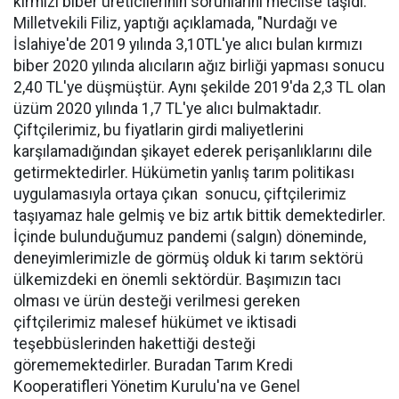
kırmızı biber üreticilerinin sorunlarını meclise taşıdı.
Milletvekili Filiz, yaptığı açıklamada, "Nurdağı ve
İslahiye'de 2019 yılında 3,10TL'ye alıcı bulan kırmızı
biber 2020 yılında alıcıların ağız birliği yapması sonucu
2,40 TL'ye düşmüştür. Aynı şekilde 2019'da 2,3 TL olan
üzüm 2020 yılında 1,7 TL'ye alıcı bulmaktadır.
Çiftçilerimiz, bu fiyatlarin girdi maliyetlerini
karşılamadığından şikayet ederek perişanlıklarını dile
getirmektedirler. Hükümetin yanlış tarım politikası
uygulamasıyla ortaya çıkan sonucu, çiftçilerimiz
taşıyamaz hale gelmiş ve biz artık bittik demektedirler.
İçinde bulunduğumuz pandemi (salgın) döneminde,
deneyimlerimizle de görmüş olduk ki tarım sektörü
ülkemizdeki en önemli sektördür. Başımızın tacı
olması ve ürün desteği verilmesi gereken
çiftçilerimiz malesef hükümet ve iktisadi
teşebbüslerinden hakettiği desteği
görememektedirler. Buradan Tarım Kredi
Kooperatifleri Yönetim Kurulu'na ve Genel