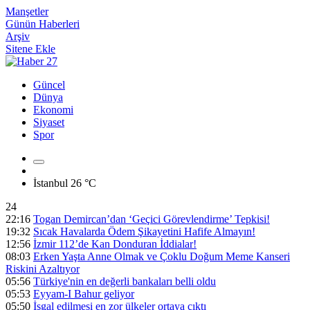
Manşetler
Günün Haberleri
Arşiv
Sitene Ekle
Güncel
Dünya
Ekonomi
Siyaset
Spor
İstanbul
26 °C
24
22:16
Togan Demircan’dan ‘Geçici Görevlendirme’ Tepkisi!
19:32
Sıcak Havalarda Ödem Şikayetini Hafife Almayın!
12:56
İzmir 112’de Kan Donduran İddialar!
08:03
Erken Yaşta Anne Olmak ve Çoklu Doğum Meme Kanseri
Riskini Azaltıyor
05:56
Türkiye'nin en değerli bankaları belli oldu
05:53
Eyyam-I Bahur geliyor
05:50
İşgal edilmesi en zor ülkeler ortaya çıktı