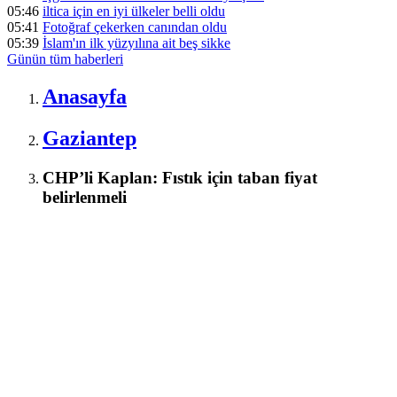
05:46
iltica için en iyi ülkeler belli oldu
05:41
Fotoğraf çekerken canından oldu
05:39
İslam'ın ilk yüzyılına ait beş sikke
Günün tüm
haberleri
Anasayfa
Gaziantep
CHP’li Kaplan: Fıstık için taban fiyat
belirlenmeli