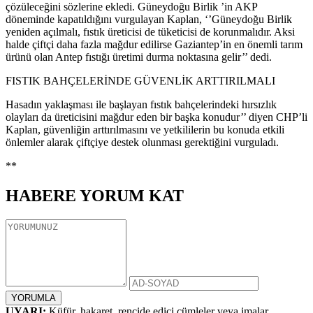
çözüleceğini sözlerine ekledi. Güneydoğu Birlik ’in AKP
döneminde kapatıldığını vurgulayan Kaplan, ‘’Güneydoğu Birlik
yeniden açılmalı, fıstık üreticisi de tüketicisi de korunmalıdır. Aksi
halde çiftçi daha fazla mağdur edilirse Gaziantep’in en önemli tarım
ürünü olan Antep fıstığı üretimi durma noktasına gelir’’ dedi.
FISTIK BAHÇELERİNDE GÜVENLİK ARTTIRILMALI
Hasadın yaklaşması ile başlayan fıstık bahçelerindeki hırsızlık
olayları da üreticisini mağdur eden bir başka konudur’’ diyen CHP’li
Kaplan, güvenliğin arttırılmasını ve yetkililerin bu konuda etkili
önlemler alarak çiftçiye destek olunması gerektiğini vurguladı.
**
HABERE
YORUM KAT
UYARI:
Küfür, hakaret, rencide edici cümleler veya imalar,