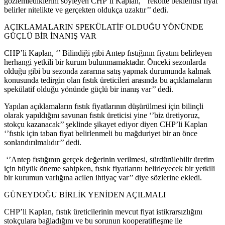
gözlemlediklerini söyleyen CHP’li Kaplan, ‘’rekolte beklentisi fiyat
belirler nitelikte ve gerçekten oldukça uzaktır’’ dedi.
AÇIKLAMALARIN SPEKÜLATİF OLDUĞU YÖNÜNDE
GÜÇLÜ BİR İNANIŞ VAR
CHP’li Kaplan, ‘’ Bilindiği gibi Antep fıstığının fiyatını belirleyen
herhangi yetkili bir kurum bulunmamaktadır. Önceki sezonlarda
olduğu gibi bu sezonda zararına satış yapmak durumunda kalmak
konusunda tedirgin olan fıstık üreticileri arasında bu açıklamaların
spekülatif olduğu yönünde güçlü bir inanış var’’ dedi.
Yapılan açıklamaların fıstık fiyatlarının düşürülmesi için bilinçli
olarak yapıldığını savunan fıstık üreticisi yine ‘’biz üretiyoruz,
stokçu kazanacak’’ şeklinde şikayet ediyor diyen CHP’li Kaplan
‘’fıstık için taban fiyat belirlenmeli bu mağduriyet bir an önce
sonlandırılmalıdır’’ dedi.
‘’Antep fıstığının gerçek değerinin verilmesi, sürdürülebilir üretim
için büyük öneme sahipken, fıstık fiyatlarını belirleyecek bir yetkili
bir kurumun varlığına acilen ihtiyaç var’’ diye sözlerine ekledi.
GÜNEYDOĞU BİRLİK YENİDEN AÇILMALI
CHP’li Kaplan, fıstık üreticilerinin mevcut fiyat istikrarsızlığını
stokçulara bağladığını ve bu sorunun kooperatifleşme ile