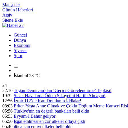
Manşetler
Günün Haberleri
Arşiv
Sitene Ekle
Güncel
Dünya
Ekonomi
Siyaset
Spor
İstanbul
28 °C
24
22:16
Togan Demircan’dan ‘Geçici Görevlendirme’ Tepkisi!
19:32
Sıcak Havalarda Ödem Şikayetini Hafife Almayın!
12:56
İzmir 112’de Kan Donduran İddialar!
08:03
Erken Yaşta Anne Olmak ve Çoklu Doğum Meme Kanseri Riski
05:56
Türkiye'nin en değerli bankaları belli oldu
05:53
Eyyam-I Bahur geliyor
05:50
İşgal edilmesi en zor ülkeler ortaya çıktı
05:46
iltica için en iyi ülkeler belli oldu