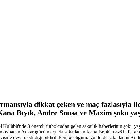
ormansıyla dikkat çeken ve maç fazlasıyla 
Kana Bıyık, Andre Sousa ve Maxim şoku yaş
Kulübü'nde 3 önemli futbolcudan gelen sakatlık haberlerinin şoku yaş
dün oynanan Ankaragücü maçında sakatlanan Kana Bıyık'ın 4-6 hafta ar
sine devam edildiği bildirilirken, geçtiğimiz günlerde sakatlanan Andr