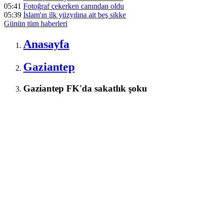
05:41
Fotoğraf çekerken canından oldu
05:39
İslam'ın ilk yüzyılına ait beş sikke
Günün tüm
haberleri
Anasayfa
Gaziantep
Gaziantep FK'da sakatlık şoku