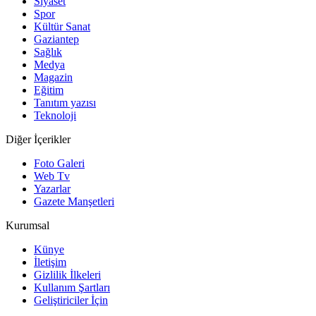
Siyaset
Spor
Kültür Sanat
Gaziantep
Sağlık
Medya
Magazin
Eğitim
Tanıtım yazısı
Teknoloji
Diğer İçerikler
Foto Galeri
Web Tv
Yazarlar
Gazete Manşetleri
Kurumsal
Künye
İletişim
Gizlilik İlkeleri
Kullanım Şartları
Geliştiriciler İçin