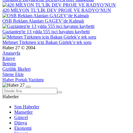
420 MİLYON TL’LİK DEV PROJE VE RADYO’NUN
OSB Reklam Alanları GAGEV’de Kalmalı
Gaziantep'te 13 yılda 555 işçi hayatını kaybetti
Mehmet Türkmen için Bakan Gürlek’e tek soru
Haber 27 © 2004
Anasayfa
Künye
İletişim
Gizlilik İlkeleri
Sitene Ekle
Haber Portalı Yazılımı
Haberler
Son Haberler
Manşetler
Güncel
Dünya
Ekonomi