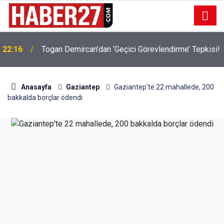
22:16
Togan Demircan’dan ‘Geçici Görevlendirme’ Tepkisi!
19:32
Sıcak Havalarda Ödem Şikayetini Hafife Almayın!
Anasayfa
Gaziantep
Gaziantep'te 22 mahallede, 200
bakkalda borçlar ödendi