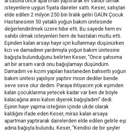
arsasına önce apartman yaptırarak ev sahibi olmak
isteyenlere uygun fiyata daireler sattı. Keser, satıştan
elde edilen 2 milyon 250 bin liralık geliri GAÜN Çocuk
Hastanesinin 50 yataklı yoğun bakım ünitesinde
değerlendirilmek üzere hibe etti. Bu sayede hem ev
sahibi olmak isteyenleri hem de hastaları mutlu etti.
Eşinden kalan arsayı hayır için kullanmayı düşünürken
kızı ve damadının yardımıyla yoğun bakım ünitesine
bağışta bulunduğunu belirten Keser, “Önce şahsıma
ait bir arsam vardı onu bağışlamayı düşündüm.
Damadım ve kızım yapılan hastaneden bahsetti yoğun
bakım ünitesi yapılıyor yaptırır mısın dediler bende
seve seve olur dedim. Paraya ihtiyacım yok eşimden
kalan çocuklarıma yetecek kadar var ben de böyle
kalacağına anısı kalsın diyerek bağışladım” dedi.
Eşinin hayır yapma isteğinin içinde ukde olarak
kaldığını ifade eden Keser, miras kalan arsaya
apartman yaptırarak dairelerden elde edilen gelirle eşi
adına bağışta bulundu. Keser, “Kendisi de bir şeyler