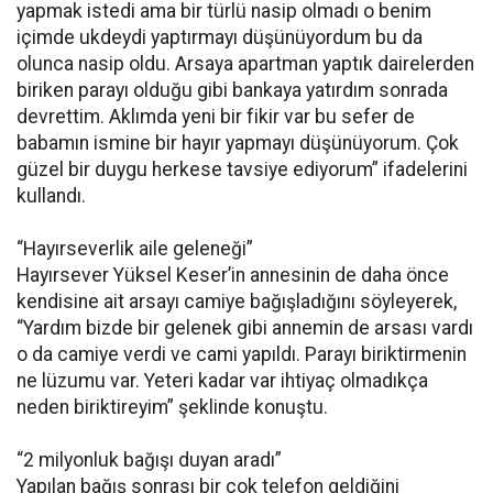
yapmak istedi ama bir türlü nasip olmadı o benim
içimde ukdeydi yaptırmayı düşünüyordum bu da
olunca nasip oldu. Arsaya apartman yaptık dairelerden
biriken parayı olduğu gibi bankaya yatırdım sonrada
devrettim. Aklımda yeni bir fikir var bu sefer de
babamın ismine bir hayır yapmayı düşünüyorum. Çok
güzel bir duygu herkese tavsiye ediyorum” ifadelerini
kullandı.
“Hayırseverlik aile geleneği”
Hayırsever Yüksel Keser’in annesinin de daha önce
kendisine ait arsayı camiye bağışladığını söyleyerek,
“Yardım bizde bir gelenek gibi annemin de arsası vardı
o da camiye verdi ve cami yapıldı. Parayı biriktirmenin
ne lüzumu var. Yeteri kadar var ihtiyaç olmadıkça
neden biriktireyim” şeklinde konuştu.
“2 milyonluk bağışı duyan aradı”
Yapılan bağış sonrası bir çok telefon geldiğini