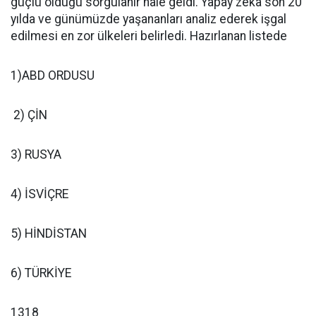
güçlü olduğu sorgulanır hale geldi. Yapay zeka son 20
yılda ve günümüzde yaşananları analiz ederek işgal
edilmesi en zor ülkeleri belirledi. Hazırlanan listede
1)ABD ORDUSU
2) ÇİN
3) RUSYA
4) İSVİÇRE
5) HİNDİSTAN
6) TÜRKİYE
1318