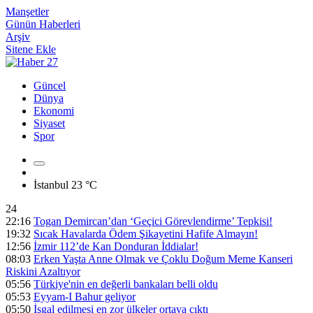
Manşetler
Günün Haberleri
Arşiv
Sitene Ekle
Güncel
Dünya
Ekonomi
Siyaset
Spor
İstanbul
23 °C
24
22:16
Togan Demircan’dan ‘Geçici Görevlendirme’ Tepkisi!
19:32
Sıcak Havalarda Ödem Şikayetini Hafife Almayın!
12:56
İzmir 112’de Kan Donduran İddialar!
08:03
Erken Yaşta Anne Olmak ve Çoklu Doğum Meme Kanseri
Riskini Azaltıyor
05:56
Türkiye'nin en değerli bankaları belli oldu
05:53
Eyyam-I Bahur geliyor
05:50
İşgal edilmesi en zor ülkeler ortaya çıktı