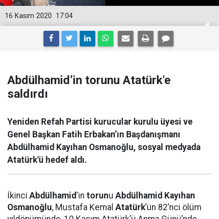
16 Kasım 2020
17:04
Abdülhamid’in torunu Atatürk'e
saldırdı
Yeniden Refah Partisi kurucular kurulu üyesi ve
Genel Başkan Fatih Erbakan’ın Başdanışmanı
Abdülhamid Kayıhan Osmanoğlu, sosyal medyada
Atatürk'ü hedef aldı.
İkinci
Abdülhamid
'in
torun
u
Abdülhamid Kayıhan
Osmanoğlu
, Mustafa Kemal
Atatürk
’ün 82’nci ölüm