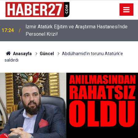
İzmir Atatürk Eğitim ve Araştırma Hastanesi’nde
17:24
Personel Krizi!
Anasayfa
Güncel
Abdülhamid’in torunu Atatürk'e
saldırdı