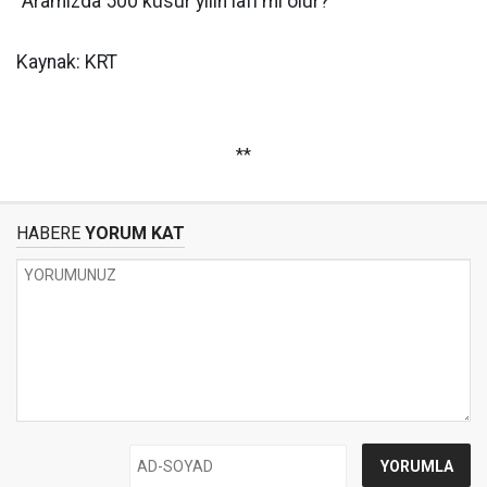
“Aramızda 500 küsur yılın lafı mı olur?”
Kaynak: KRT
**
HABERE
YORUM KAT