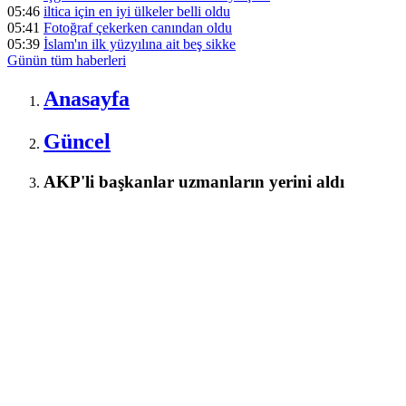
05:46
iltica için en iyi ülkeler belli oldu
05:41
Fotoğraf çekerken canından oldu
05:39
İslam'ın ilk yüzyılına ait beş sikke
Günün tüm
haberleri
Anasayfa
Güncel
AKP'li başkanlar uzmanların yerini aldı