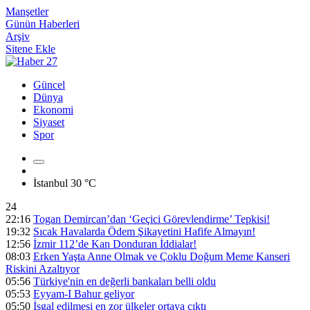
Manşetler
Günün Haberleri
Arşiv
Sitene Ekle
Güncel
Dünya
Ekonomi
Siyaset
Spor
İstanbul
30 °C
24
22:16
Togan Demircan’dan ‘Geçici Görevlendirme’ Tepkisi!
19:32
Sıcak Havalarda Ödem Şikayetini Hafife Almayın!
12:56
İzmir 112’de Kan Donduran İddialar!
08:03
Erken Yaşta Anne Olmak ve Çoklu Doğum Meme Kanseri
Riskini Azaltıyor
05:56
Türkiye'nin en değerli bankaları belli oldu
05:53
Eyyam-I Bahur geliyor
05:50
İşgal edilmesi en zor ülkeler ortaya çıktı