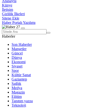
Anasayfa
Künye
İletişim
Gizlilik İlkeleri
Sitene Ekle
Haber Portalı Yazılımı
Haberler
Son Haberler
Manşetler
Güncel
Dünya
Ekonomi
Siyaset
Spor
Kültür Sanat
Gaziantep
Sağlık
Medya
Magazin
Eğitim
Tanıtım yazısı
Teknoloji