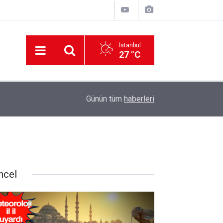
İstanbul
27 °C
12:56
İzmir 112’de Kan Donduran İddialar!
Günün tüm
haberleri
ncel