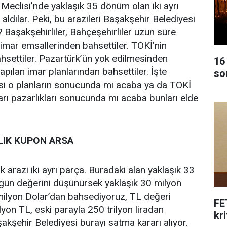
Meclisi’nde yaklaşık 35 dönüm olan iki ayrı
aldılar. Peki, bu arazileri Başakşehir Belediyesi
 Başakşehirliler, Bahçeşehirliler uzun süre
imar emsallerinden bahsettiler. TOKİ’nin
settiler. Pazartürk’ün yok edilmesinden
16
yapılan imar planlarından bahsettiler. İşte
so
si o planların sonucunda mı acaba ya da TOKİ
şları pazarlıkları sonucunda mı acaba bunları elde
LIK KUPON ARSA
 arazi iki ayrı parça. Buradaki alan yaklaşık 33
gün değerini düşünürsek yaklaşık 30 milyon
milyon Dolar’dan bahsediyoruz, TL değeri
FE
yon TL, eski parayla 250 trilyon liradan
kri
kşehir Belediyesi burayı satma kararı alıyor.