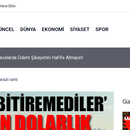
itene Ekle
ÜNCEL
DÜNYA
EKONOMI
SIYASET
SPOR
avalarda Ödem Şikayetini Hafife Almayın!
arazi rantı
Gü