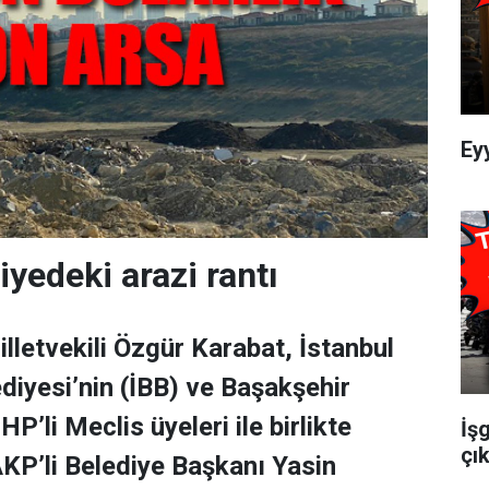
Ey
iyedeki arazi rantı
lletvekili Özgür Karabat, İstanbul
diyesi’nin (İBB) ve Başakşehir
HP’li Meclis üyeleri ile birlikte
İş
çık
KP’li Belediye Başkanı Yasin