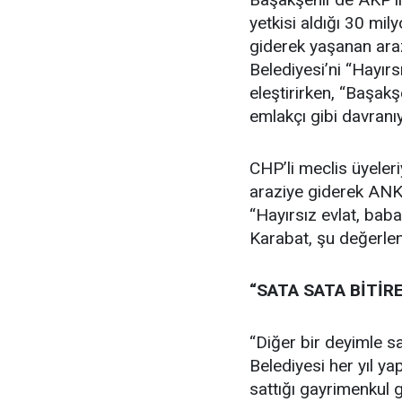
yetkisi aldığı 30 mi
giderek yaşanan araz
Belediyesi’ni “Hayırs
eleştirirken, “Başak
emlakçı gibi davranı
CHP’li meclis üyeleri
araziye giderek ANK
“Hayırsız evlat, bab
Karabat, şu değerlen
“SATA SATA BİTİR
“Diğer bir deyimle sa
Belediyesi her yıl ya
sattığı gayrimenkul 