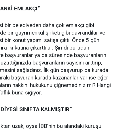
SANKİ EMLAKÇI”
i bir belediyeden daha çok emlakçı gibi
de bir gayrimenkul şirketi gibi davrandılar ve
i bir konut yapımı satışa çıktı. Önce 5 gün
ra iki katına çıkarttılar. Şimdi buradan
e başvuranlar ya da süresinde başvuranların
uzattığınızda başvuranların sayısını arttırıp,
rmesini sağladınız. İlk gün başvurup da kurada
aki başvuran kurada kazananlar var ise eğer
arın hakkını hukukunu çiğnemediniz mi? Hangi
aflık buna sığıyor.
DİYESİ SINIFTA KALMIŞTIR”
ıktan uzak, oysa İBB’nin bu alandaki kuruşu