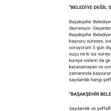
“BELEDİYE DEĞİL 
Başakşehir Belediyes
davranıyor. Geçenler
Başakşehir Belediyes
başvuru süresini, son
soruyorum 5 gün diy
suçu ne ki siz süreyi 
kuraya onların da gi
kazanamayan ve sonr
zamanında başvuranl
saydamlık hangi şeff
“BAŞAKŞEHİR BELE
Saydamlık ve şeffafl