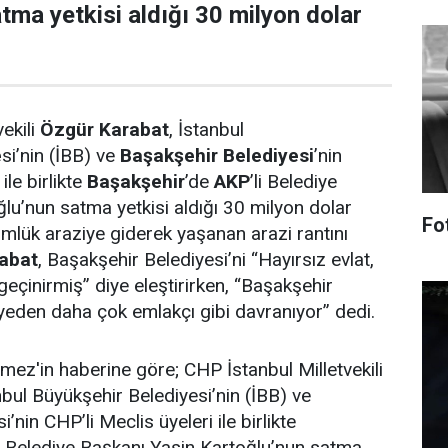
tma yetkisi aldığı 30 milyon dolar
vekili
Özgür Karabat
, İstanbul
e
si’nin (İBB) ve
Başakşehir Belediyesi
’nin
ile birlikte
Başakşehir
’de
AKP
’li Belediye
lu’nun satma yetkisi aldığı 30 milyon dolar
Fo
lük araziye giderek yaşanan arazi rantını
abat
, Başakşehir Belediyesi’ni “Hayırsız evlat,
geçinirmiş” diye eleştirirken, “Başakşehir
iyeden daha çok emlakçı gibi davranıyor” dedi.
z'in haberine göre; CHP İstanbul Milletvekili
bul Büyükşehir Belediyesi’nin (İBB) ve
’nin CHP’li Meclis üyeleri ile birlikte
i Belediye Başkanı Yasin Kartoğlu’nun satma