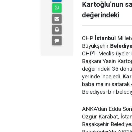
Kartoğlu’nun sa
değerindeki
CHP
İstanbul
Millet
Büyükşehir
Belediy
CHP’li Meclis üyeleri 
Başkanı Yasin Kartoğ
değerindeki 35 dönüm
yerinde inceledi.
Kar
baba malını satarak 
Belediyesi bir beled
ANKA'dan Edda Sönme
Özgür Karabat, İstan
Başakşehir Belediyesi
Başakşehir’de AKP’l