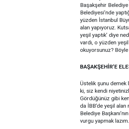
Başakşehir Belediye
Belediyesi’nde yaptı
yüzden İstanbul Büyü
alan yapıyoruz. Kutsa
yeşil yaptık’ diye ne
vardı, o yüzden yeşil
okuyorsunuz? Böyle b
BAŞAKŞEHİR’E ELEŞ
Üstelik şunu demek l
ki, siz kendi niyetin
Gördüğünüz gibi ken
da İBB’de yeşil alan
Belediye Başkanı’nın
vurgu yapmak lazım. 