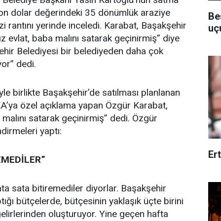
lyon dolar değerindeki 35 dönümlük araziye
Be
i rantını yerinde inceledi. Karabat, Başakşehir
uç
ız evlat, baba malını satarak geçinirmiş” diye
şehir Belediyesi bir belediyeden daha çok
yor” dedi.
yle birlikte Başakşehir’de satılması planlanan
A’ya özel açıklama yapan Özgür Karabat,
a malını satarak geçinirmiş” dedi. Özgür
dirmeleri yaptı:
Er
EMEDİLER”
ta sata bitiremediler diyorlar. Başakşehir
ptığı bütçelerde, bütçesinin yaklaşık üçte birini
gelirlerinden oluşturuyor. Yine geçen hafta