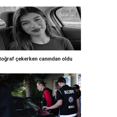
toğraf çekerken canından oldu