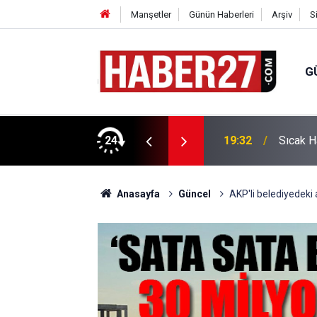
Manşetler
Günün Haberleri
Arşiv
S
G
vlendirme’ Tepkisi!
24
19:32
Sıcak H
Anasayfa
Güncel
AKP'li belediyedeki 