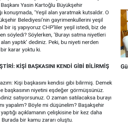
 Başkanı Yasin Kartoğlu Büyükşehir
ğı konuşmada, ‘Yeşil alan yaratmak kutsaldır. O
kşehir Belediyesi’nin gayrimenkullerini yeşil
l bir iş yapıyoruz CHP’liler yeşil istedi, biz de
den söyledi? Söylerken, ‘Burayı satma niyetleri
 alan yaptık’ dediniz. Peki, bu niyeti nerden
ir karar yoktu ki.
TİRİ: KİŞİ BAŞKASINI KENDİ GİBİ BİLİRMİŞ
Gü
azım: Kişi başkasını kendisi gibi bilirmiş. Demek
izle başkasının niyetini eşdeğer görmüşsünüz.
diniz satıyorsunuz. O zaman satılacaksa burayı
 mı yapalım? Böyle mi düşünelim? Başakşehir
 yaptığı açıklamanın çelişkisine bir kez daha
Burada bir kamu zararı oluştu.