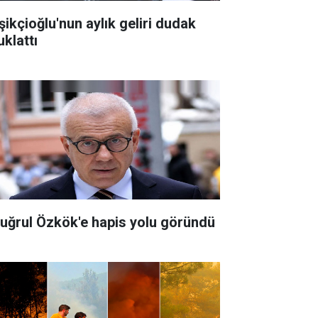
şikçioğlu'nun aylık geliri dudak
uklattı
tuğrul Özkök'e hapis yolu göründü