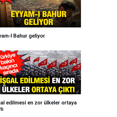
yam-I Bahur geliyor
gal edilmesi en zor ülkeler ortaya
tı