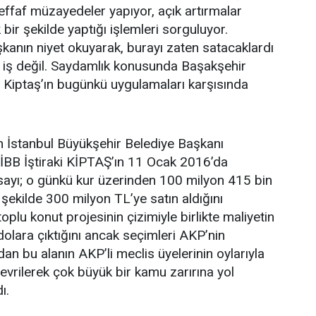
ffaf müzayedeler yapıyor, açık artırmalar
 bir şekilde yaptığı işlemleri sorguluyor.
şkanın niyet okuyarak, burayı zaten satacaklardı
 iş değil. Saydamlık konusunda Başakşehir
e Kiptaş’ın bugünkü uygulamaları karşısında
İstanbul Büyükşehir Belediye Başkanı
İBB İştiraki KİPTAŞ’ın 11 Ocak 2016’da
sayı; o günkü kur üzerinden 100 milyon 415 bin
şekilde 300 milyon TL’ye satın aldığını
plu konut projesinin çizimiyle birlikte maliyetin
olara çıktığını ancak seçimleri AKP’nin
an bu alanın AKP’li meclis üyelerinin oylarıyla
çevrilerek çok büyük bir kamu zarırına yol
ı.