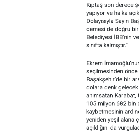
Kiptaş son derece şe
yapıyor ve halka açık
Dolayısıyla Sayın Ba
demesi de doğru bir
Belediyesi İBB’nin v
sınıfta kalmıştır.”
Ekrem İmamoğlu’nun 
seçilmesinden önce 
Başakşehir’de bir ar
dolara denk gelecek 
anımsatan Karabat, to
105 milyon 682 bin d
kaybetmesinin ardınd
yeniden yeşil alana 
açıldığını da vurgulad