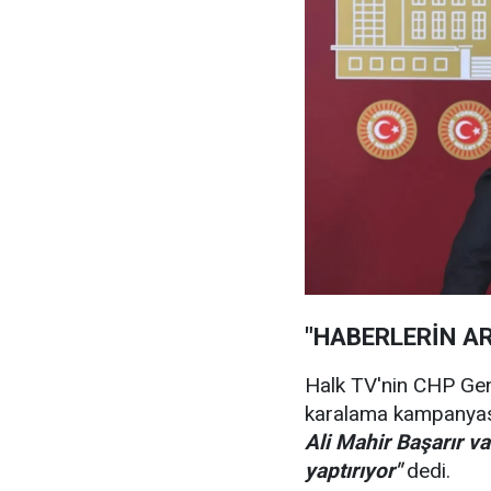
"HABERLERİN A
Halk TV'nin CHP Gene
karalama kampanyas
Ali Mahir Başarır va
yaptırıyor"
dedi.