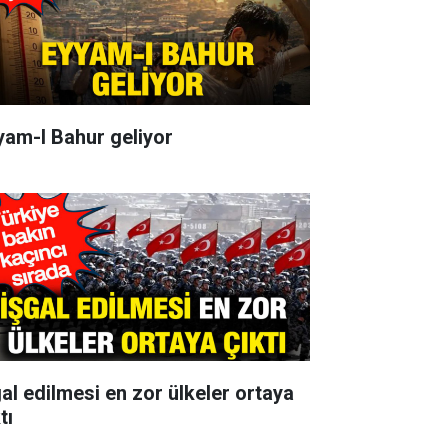
yam-I Bahur geliyor
gal edilmesi en zor ülkeler ortaya
tı