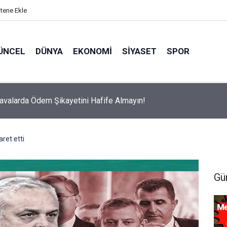
itene Ekle
ÜNCEL
DÜNYA
EKONOMI
SIYASET
SPOR
avalarda Ödem Şikayetini Hafife Almayın!
aret etti
Gü