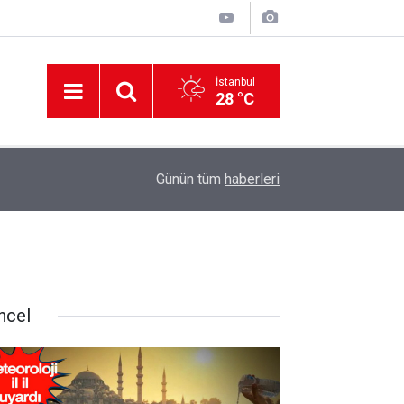
İstanbul
28 °C
12:56
İzmir 112’de Kan Donduran İddialar!
Günün tüm
haberleri
ncel