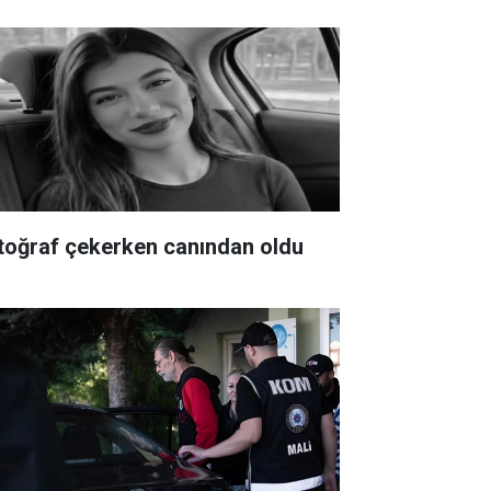
toğraf çekerken canından oldu