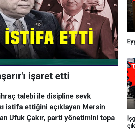
Ey
arır'ı işaret etti
hraç talebi ile disipline sevk
ı istifa ettiğini açıklayan Mersin
an Ufuk Çakır, parti yönetimini topa
İş
çık