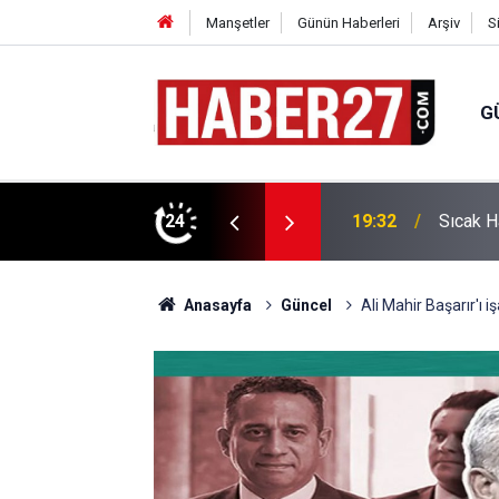
Manşetler
Günün Haberleri
Arşiv
S
G
vlendirme’ Tepkisi!
24
19:32
Sıcak H
Anasayfa
Güncel
Ali Mahir Başarır'ı iş