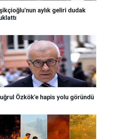
şikçioğlu'nun aylık geliri dudak
uklattı
tuğrul Özkök'e hapis yolu göründü