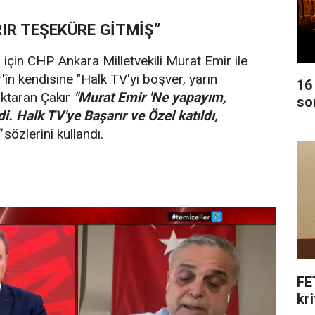
IR TEŞEKÜRE GİTMİŞ”
için CHP Ankara Milletvekili Murat Emir ile
în kendisine "Halk TV'yi boşver, yarın
16
aktaran Çakır
"Murat Emir 'Ne yapayım,
so
. Halk TV'ye Başarır ve Özel katıldı,
"
sözlerini kullandı.
FE
kri