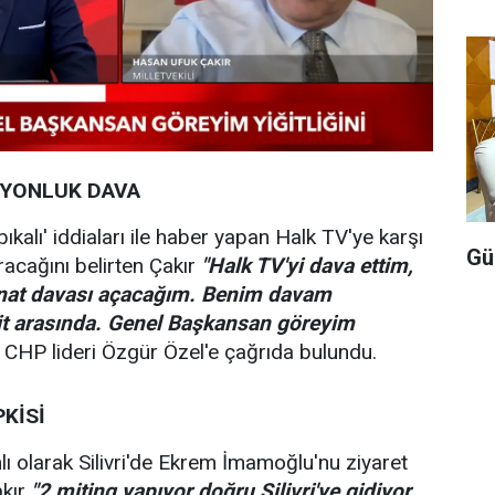
LYONLUK DAVA
ıkalı' iddiaları ile haber yapan Halk TV'ye karşı
Gü
racağını belirten Çakır
"Halk TV'yi dava ettim,
nat davası açacağım. Benim davam
t arasında. Genel Başkansan göreyim
e CHP lideri Özgür Özel'e çağrıda bulundu.
PKİSİ
ı olarak Silivri'de Ekrem İmamoğlu'nu ziyaret
akır
"2 miting yapıyor doğru Silivri'ye gidiyor.