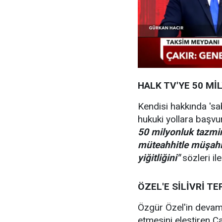
HALK TV'YE 50 Mİ
Kendisi hakkında 'sab
hukuki yollara başvu
50 milyonluk tazmi
müteahhitle müşahi
yiğitliğini"
sözleri il
ÖZEL'E SİLİVRİ TE
Özgür Özel'in devaml
etmesini eleştiren Ç