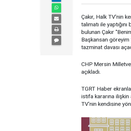
Çakır, Halk TV'nin ke
talimatı ile yaptığın
bulunan Çakır "Beni
Başkansan göreyim yiğ
tazminat davası açac
CHP Mersin Milletve
açıkladı.
TGRT Haber ekranla
istifa kararına ilişk
TV'nin kendisine yöne