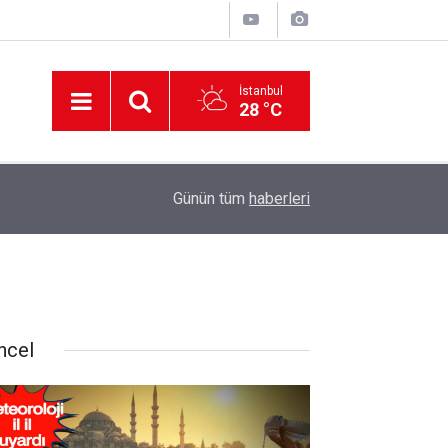
İstanbul
28 °C
12:56
İzmir 112’de Kan Donduran İddialar!
Günün tüm
haberleri
ncel