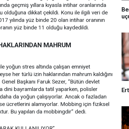
nda geçmiş yıllara kıyasla intihar oranlarında
Be
 olduğuna dikkat çekildi. Konu ile ilgili veri de
uç
17 yılında yüz binde 20 olan intihar oranının
oranın yüz binde 11 olduğu kaydedildi.
N HAKLARINDAN MAHRUM
ile yoğun stres altında çalışan emniyet
yse her türlü izin haklarından mahrum kaldığını
 Genel Başkanı Faruk Sezer, “Bütün devlet
 dini bayramlarda tatil yaparken, polisler
Er
ı daha da yoğun çalışıyorlar. Ancak o fazladan
 ise ücretlerini alamıyorlar. Mobbing için fiziksel
ktur. Bu yapılan da mobbingdir” dedi.
ARAK KULLANILIYOR”