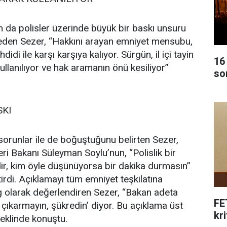
n da polisler üzerinde büyük bir baskı unsuru
den Sezer, “Hakkını arayan emniyet mensubu,
didi ile karşı karşıya kalıyor. Sürgün, il içi tayin
16
ullanılıyor ve hak aramanın önü kesiliyor”
so
SKI
sorunlar ile de boğuştuğunu belirten Sezer,
işleri Bakanı Süleyman Soylu’nun, “Polislik bir
ir, kim öyle düşünüyorsa bir dakika durmasın”
irdi. Açıklamayı tüm emniyet teşkilatına
g olarak değerlendiren Sezer, “Bakan adeta
FE
 çıkarmayın, şükredin’ diyor. Bu açıklama üst
kri
şeklinde konuştu.