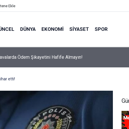
itene Ekle
ÜNCEL
DÜNYA
EKONOMI
SIYASET
SPOR
avalarda Ödem Şikayetini Hafife Almayın!
ihar etti!
Gü