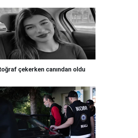
toğraf çekerken canından oldu