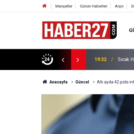
Manşetler
Günün Haberleri
Arşiv
S
G
vlendirme’ Tepkisi!
24
19:32
Sıcak H
Anasayfa
Güncel
Altı ayda 42 polis int