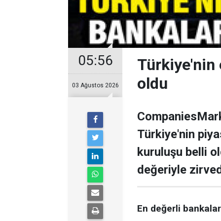
05:56
Türkiye'nin 
oldu
03 Ağustos 2026
CompaniesMarke
Türkiye'nin piy
kuruluşu belli o
değeriyle zirve
En değerli bankalar 