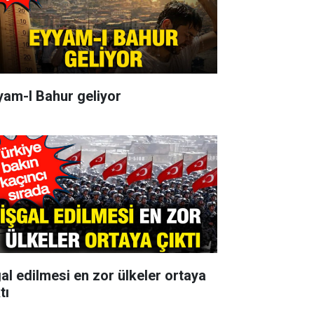
yam-I Bahur geliyor
gal edilmesi en zor ülkeler ortaya
tı