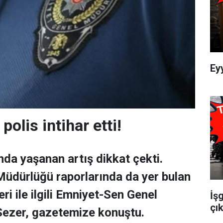
Ey
polis intihar etti!
ında yaşanan artış dikkat çekti.
üdürlüğü raporlarında da yer bulan
eri ile ilgili Emniyet-Sen Genel
İş
çık
Sezer, gazetemize konuştu.