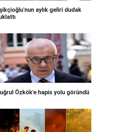
şikçioğlu'nun aylık geliri dudak
uklattı
tuğrul Özkök'e hapis yolu göründü