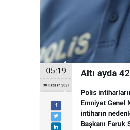
05:19
Altı ayda 42 
30 Haziran 2021
Polis intiharlar
Emniyet Genel M
intiharın nedenl
Başkanı Faruk 