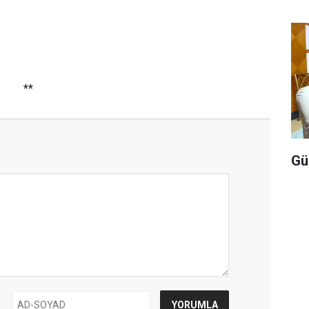
**
Gü