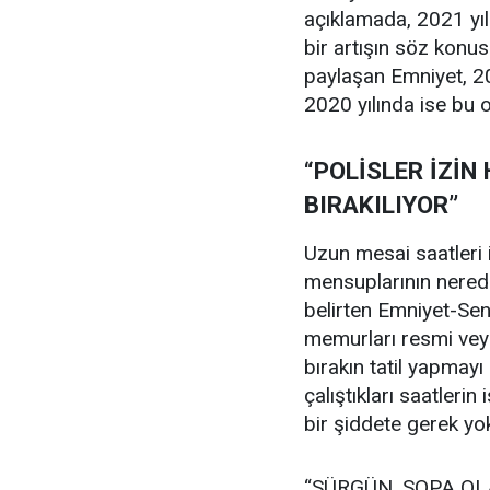
açıklamada, 2021 yılı
bir artışın söz konusu
paylaşan Emniyet, 20
2020 yılında ise bu 
“POLİSLER İZİ
BIRAKILIYOR”
Uzun mesai saatleri 
mensuplarının nerede
belirten Emniyet-Sen
memurları resmi veya
bırakın tatil yapmay
çalıştıkları saatlerin
bir şiddete gerek yo
“SÜRGÜN, SOPA OL