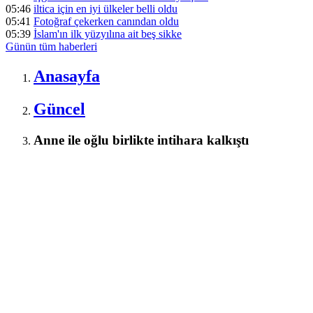
05:46
iltica için en iyi ülkeler belli oldu
05:41
Fotoğraf çekerken canından oldu
05:39
İslam'ın ilk yüzyılına ait beş sikke
Günün tüm
haberleri
Anasayfa
Güncel
Anne ile oğlu birlikte intihara kalkıştı