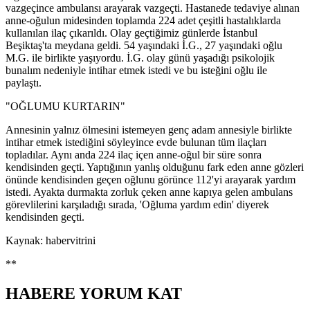
vazgeçince ambulansı arayarak vazgeçti. Hastanede tedaviye alınan
anne-oğulun midesinden toplamda 224 adet çeşitli hastalıklarda
kullanılan ilaç çıkarıldı. Olay geçtiğimiz günlerde İstanbul
Beşiktaş'ta meydana geldi. 54 yaşındaki İ.G., 27 yaşındaki oğlu
M.G. ile birlikte yaşıyordu. İ.G. olay günü yaşadığı psikolojik
bunalım nedeniyle intihar etmek istedi ve bu isteğini oğlu ile
paylaştı.
"OĞLUMU KURTARIN"
Annesinin yalnız ölmesini istemeyen genç adam annesiyle birlikte
intihar etmek istediğini söyleyince evde bulunan tüm ilaçları
topladılar. Aynı anda 224 ilaç içen anne-oğul bir süre sonra
kendisinden geçti. Yaptığının yanlış olduğunu fark eden anne gözleri
önünde kendisinden geçen oğlunu görünce 112'yi arayarak yardım
istedi. Ayakta durmakta zorluk çeken anne kapıya gelen ambulans
görevlilerini karşıladığı sırada, 'Oğluma yardım edin' diyerek
kendisinden geçti.
Kaynak: habervitrini
**
HABERE
YORUM KAT