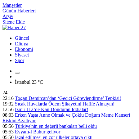
Manşetler
Günün Haberleri
Arşiv
Sitene Ekle
Güncel
Dünya
Ekonomi
Siyaset
Spor
İstanbul
23 °C
24
22:16
Togan Demircan’dan ‘Geçici Görevlendirme’ Tepkisi!
19:32
Sıcak Havalarda Ödem Şikayetini Hafife Almayın!
12:56
İzmir 112’de Kan Donduran İddialar!
08:03
Erken Yaşta Anne Olmak ve Çoklu Doğum Meme Kanseri
Riskini Azaltıyor
05:56
Türkiye'nin en değerli bankaları belli oldu
05:53
Eyyam-I Bahur geliyor
05:50
İşgal edilmesi en zor ülkeler ortaya çıktı