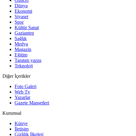
Güncel
Dünya
Ekonomi
Siyaset
Spor
Kültür Sanat
Gaziantep
Sağlık
Medya
Magazin
Eğitim
Tanıtım yazısı
Teknoloji
Diğer İçerikler
Foto Galeri
Web Tv
Yazarlar
Gazete Manşetleri
Kurumsal
Künye
İletişim
Gizlilik İlkeleri