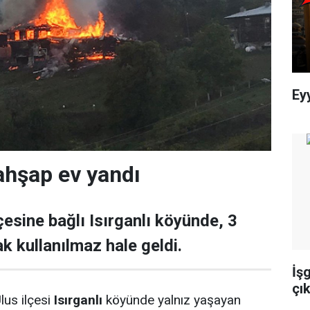
Ey
 ahşap ev yandı
lçesine bağlı Isırganlı köyünde, 3
k kullanılmaz hale geldi.
İş
çık
lus ilçesi
Isırganlı
köyünde yalnız yaşayan