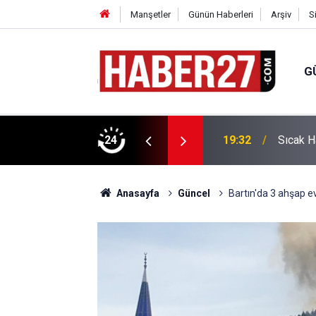
Manşetler
Günün Haberleri
Arşiv
S
G
vlendirme’ Tepkisi!
24
19:32
Sıcak H
Anasayfa
Güncel
Bartın'da 3 ahşap e