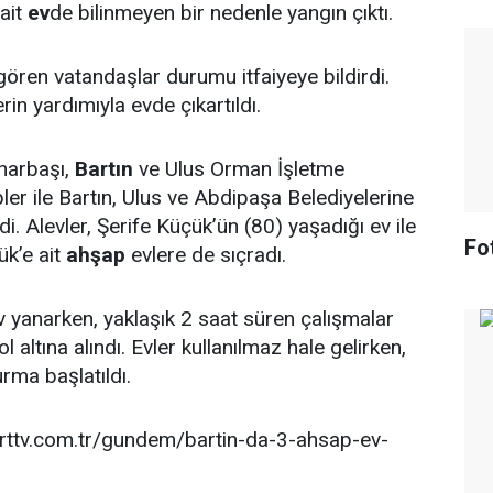
ait
ev
de bilinmeyen bir nedenle yangın çıktı.
ören vatandaşlar durumu itfaiyeye bildirdi.
in yardımıyla evde çıkartıldı.
narbaşı,
Bartın
ve Ulus Orman İşletme
ler ile Bartın, Ulus ve Abdipaşa Belediyelerine
eldi. Alevler, Şerife Küçük’ün (80) yaşadığı ev ile
Fo
k’e ait
ahşap
evlere de sıçradı.
v yanarken, yaklaşık 2 saat süren çalışmalar
 altına alındı. Evler kullanılmaz hale gelirken,
urma başlatıldı.
rttv.com.tr/gundem/bartin-da-3-ahsap-ev-