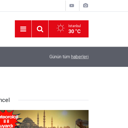
İstanbul
30 °C
12:56
İzmir 112’de Kan Donduran İddialar!
Günün tüm
haberleri
ncel