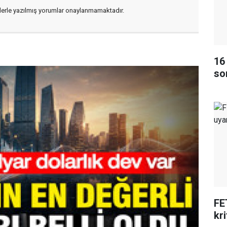
flerle yazılmış yorumlar onaylanmamaktadır.
16
so
FE
kri