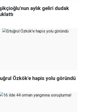
şikçioğlu'nun aylık geliri dudak
uklattı
tuğrul Özkök'e hapis yolu göründü