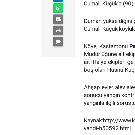
Cumali Küçük’e (90) 
Duman yükseldiğini g
Cumali Küçük köylüler
Köye, Kastamonu Pı
Müdürlüğüne ait ekip
ait itfaiye ekipleri g
boş olan Hüsnü Küçü
Ahşap evler alev ale
sonucu yangın kontrol
yangınla ilgili soruşt
Kaynak:http://www.k
yandi-h50592.html