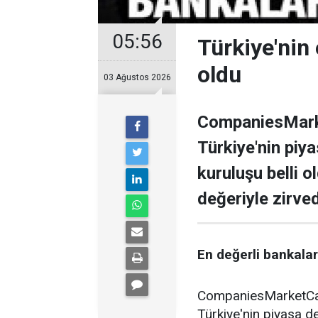
05:56
Türkiye'nin 
oldu
03 Ağustos 2026
CompaniesMarke
Türkiye'nin piy
kuruluşu belli o
değeriyle zirve
En değerli bankalar 
CompaniesMarketCap 
Türkiye'nin piyasa de