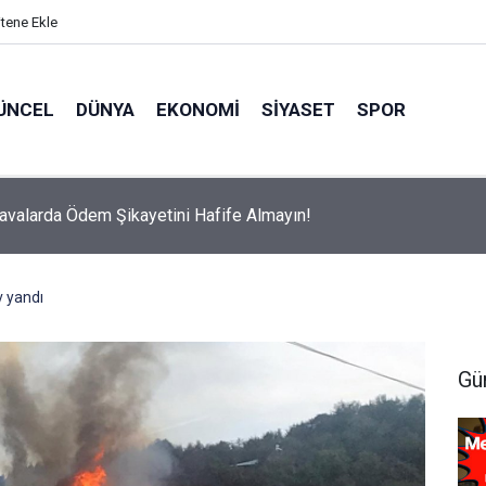
itene Ekle
ÜNCEL
DÜNYA
EKONOMI
SIYASET
SPOR
avalarda Ödem Şikayetini Hafife Almayın!
v yandı
Gü