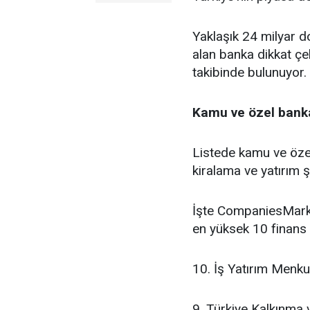
Yaklaşık 24 milyar do
alan banka dikkat çe
takibinde bulunuyor.
Kamu ve özel banka
Listede kamu ve özel
kiralama ve yatırım şi
İşte CompaniesMarke
en yüksek 10 finans 
10. İş Yatırım Menku
9. Türkiye Kalkınma 